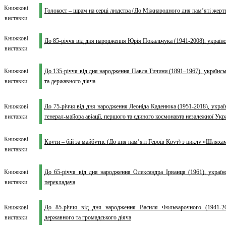
Книжкові
Голокост – шрам на серці людства (До Міжнародного дня пам’яті жерт
виставки
Книжкові
До 85-річчя від дня народження Юрія Покальчука (1941-2008), українсь
виставки
Книжкові
До 135-річчя від дня народження Павла Тичини (1891–1967), українськ
виставки
та державного діяча
Книжкові
До 75-річчя від дня народження Леоніда Каденюка (1951-2018), україн
виставки
генерал-майора авіації, першого та єдиного космонавта незалежної Укр
Книжкові
Крути – бій за майбутнє (До дня пам’яті Героїв Крут) з циклу «Шляхам
виставки
Книжкові
До 65-річчя від дня народження Олександра Ірванця (1961), українс
виставки
перекладача
Книжкові
До 85-річчя від дня народження Василя Фольварочного (1941-2022
виставки
державного та громадського діяча