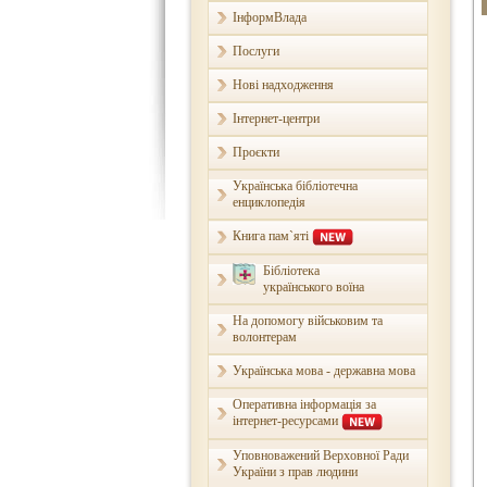
ІнформВлада
Послуги
Нові надходження
Інтернет-центри
Проєкти
Українська бібліотечна
енциклопедія
Книга пам`яті
Бібліотека
українського воїна
На допомогу військовим та
волонтерам
Українська мова - державна мова
Оперативна інформація за
інтернет-ресурсами
Уповноважений Верховної Ради
України з прав людини