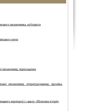
нського письменника, публіциста
їнського поета
ої письменниці, перекладачки
кої письменниці, літературознавиці, прозаїка,
онецького аеропорту) з циклу «Шляхами історії»