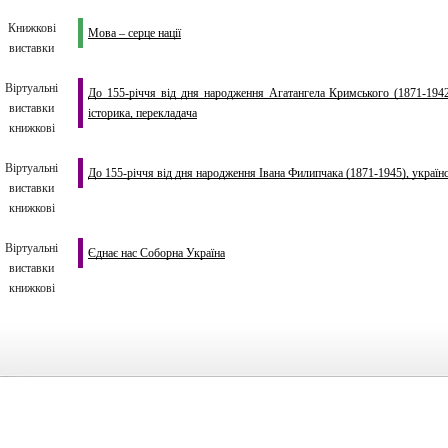
Книжкові
Мова – серце нації
виставки
Віртуальні
До 155-річчя від дня народження Агатангела Кримського (1871-1942)
виставки
історика, перекладача
книжкові
Віртуальні
До 155-річчя від дня народження Івана Филипчака (1871-1945), українс
виставки
книжкові
Віртуальні
Єднає нас Соборна Україна
виставки
книжкові