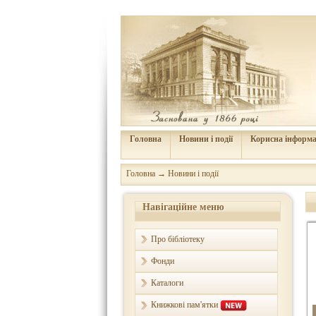
Головна
Новини і події
Корисна інформа
Головна
→
Новини і події
Навігаційне меню
Про бібліотеку
Фонди
Каталоги
Книжкові пам'ятки