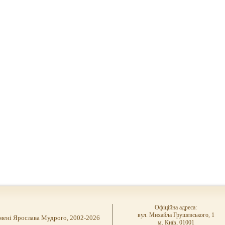
Офіційна адреса:
вул. Михайла Грушевського, 1
імені Ярослава Мудрого, 2002-2026
м. Київ, 01001