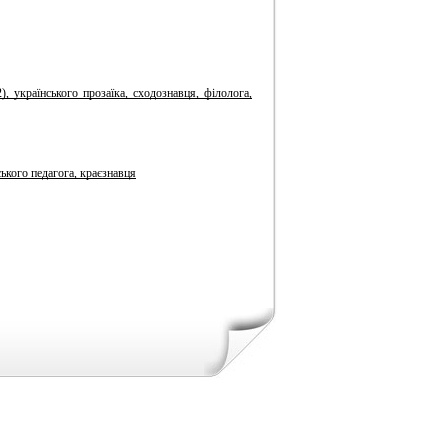
, українського прозаїка, сходознавця, філолога,
ького педагога, краєзнавця