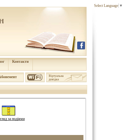
Select Language
▼
лог
Контакти
Віртуальна
Aбонемент
довідка
гляд за подіями