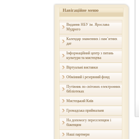
Навігаційне меню
Видання НБУ ім. Ярослава
Мудрого
Календар знаменних і пам’ятних
дат
Інформаційний центр з питань
культури та мистецтва
Віртуальні виставки
Обмінний і резервний фонд
Путівник по світових електронних
бібліотеках
Мистецький Київ
Громадська приймальня
На допомогу переселенцям і
біженцям
Наші партнери