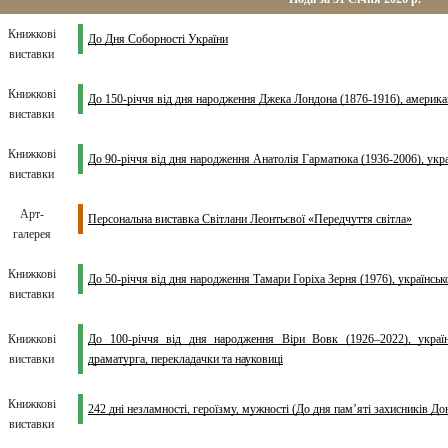
Книжкові
До Дня Соборності України
виставки
Книжкові
До 150-річчя від дня народження Джека Лондона (1876-1916), америка
виставки
Книжкові
До 90-річчя від дня народження Анатолія Гарматюка (1936-2006), укра
виставки
Арт-
Персональна виставка Світлани Леонтьєвої «Передчуття світла»
галерея
Книжкові
До 50-річчя від дня народження Тамари Горіха Зерня (1976), українськ
виставки
Книжкові
До 100-річчя від дня народження Віри Вовк (1926–2022), українсь
виставки
драматурга, перекладачки та науковиці
Книжкові
242 дні незламності, героїзму, мужності (До дня пам’яті захисників Д
виставки