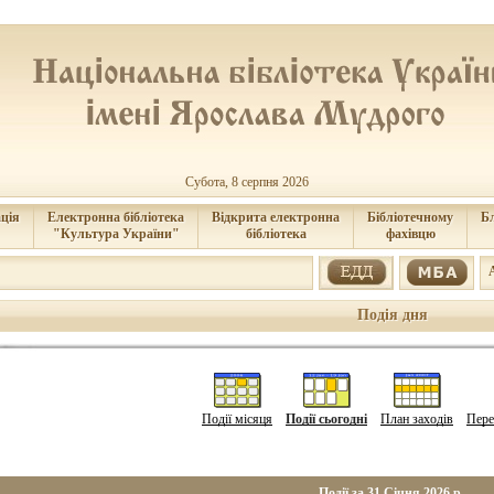
Субота, 8 серпня 2026
ція
Електронна бібліотека
Відкрита електронна
Бібліотечному
Б
"Культура України"
бібліотека
фахівцю
Подія дня
Події місяця
Події сьогодні
План заходів
Пере
Події за 31 Січня 2026 р.