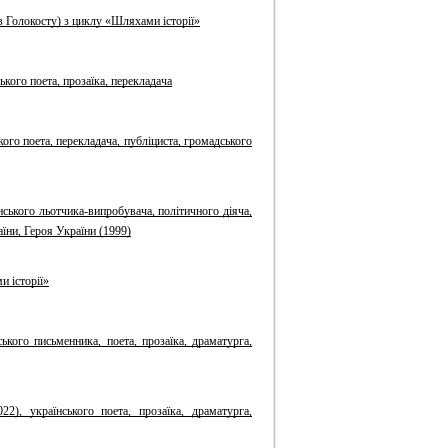
в Голокосту) з циклу «Шляхами історії»
кого поета, прозаїка, перекладача
ого поета, перекладача, публіциста, громадського
ського льотчика-випробувача, політичного діяча,
аїни, Героя України (1999)
и історії»
ького письменника, поета, прозаїка, драматурга,
), українського поета, прозаїка, драматурга,