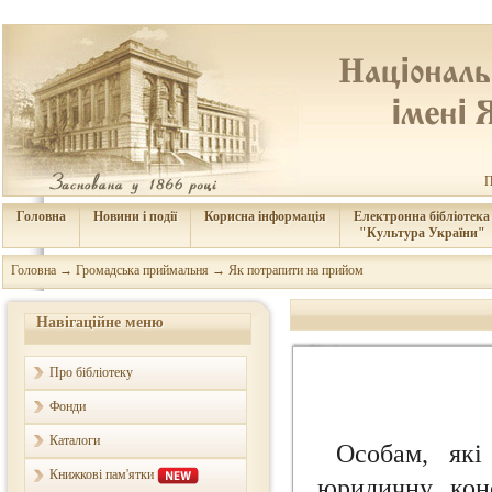
П
Головна
Новини і події
Корисна інформація
Електронна бібліотека
"Культура України"
Головна
→
Громадська приймальня
→
Як потрапити на прийом
Навігаційне меню
Про бібліотеку
Фонди
Каталоги
Особам, які
Книжкові пам'ятки
юридичну кон