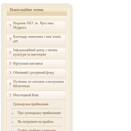
Навігаційне меню
Видання НБУ ім. Ярослава
Мудрого
Календар знаменних і пам’ятних
дат
Інформаційний центр з питань
культури та мистецтва
Віртуальні виставки
Обмінний і резервний фонд
Путівник по світових електронних
бібліотеках
Мистецький Київ
Громадська приймальня
Про громадську приймальню
Як потрапити на прийом
Графік прийому громадян