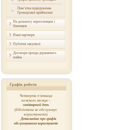
Пам’ятка відвідувачам
Громадської приймальні
На допомогу переселенцям і
біженцям
Наші партнери
Публічні закупівлі
Договори оренди державного
майна
Графік роботи
Четверта п'ятниця
кожного місяця –
санітарний день
(бібліотека не обслуговує
користувачів).
Детальніше про графік
обслуговування користувачів