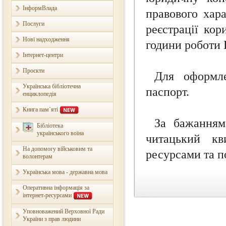
ІнформВлада
правового хар
Послуги
реєстрації кор
Нові надходження
години роботи 
Інтернет-центри
Проєкти
Для оформле
Українська бібліотечна
паспорт.
енциклопедія
Книга пам`яті
За бажанням
Бібліотека
українського воїна
читацький кв
На допомогу військовим та
ресурсами та п
волонтерам
Українська мова - державна мова
Оперативна інформація за
інтернет-ресурсами
Уповноважений Верховної Ради
України з прав людини