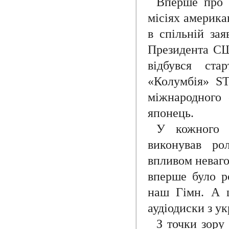
Вперше про у
місіях америка
в спільній за
Президента СШ
відбувся ста
«Колумбія» S
міжнародного 
японець.
У кожного з
виконував ро
впливом неваго
вперше було р
наш Гімн. А щ
аудіодиски з у
З точки зору