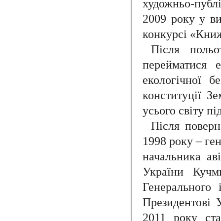
художньо-публ
2009 року у в
конкурсі «Книж
Після поль
перейматися 
екологічної б
конституції Зе
усього світу пі
Після поверн
1998 року – ге
начальника ав
України Кучм
Генерального 
Президентові У
2011 року ста