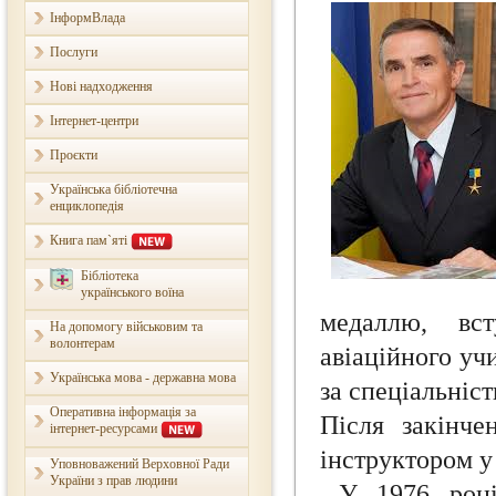
ІнформВлада
Послуги
Нові надходження
Інтернет-центри
Проєкти
Українська бібліотечна
енциклопедія
Книга пам`яті
Бібліотека
українського воїна
медаллю, вст
На допомогу військовим та
волонтерам
авіаційного уч
Українська мова - державна мова
за спеціальніс
Оперативна інформація за
Після закінч
інтернет-ресурсами
інструктором у
Уповноважений Верховної Ради
України з прав людини
У 1976 році