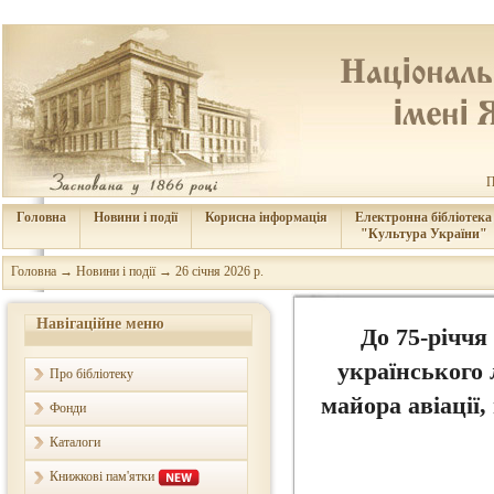
П
Головна
Новини і події
Корисна інформація
Електронна бібліотека
"Культура України"
Головна
→
Новини і події
→
26 січня 2026 р.
Навігаційне меню
До 75-річчя
українського 
Про бібліотеку
майора авіації
Фонди
Каталоги
Книжкові пам'ятки