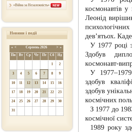
«Війна за Незалежність»
космонавтів у 
Леонід вирішив
психологічних
Новини і події
дев’ятьох. Кад
У 1977 році 
«
<
Серпень
2026
>
»
Здобув дипл
Пн
Вт
Ср
Чт
Пт
Сб
Нд
космонавт-випр
1
2
У 1977–1979
3
4
5
6
7
8
9
здобув кваліф
10
11
12
13
14
15
16
здобув унікаль
17
18
19
20
21
22
23
космічних поль
24
25
26
27
28
29
30
З 1977 до 198
31
космічної сист
1989 року зд