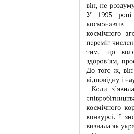
він, не роздум
У 1995 році
космонавті
космічного аг
переміг числен
тим, що воло
здоров’ям, про
До того ж, він
відповідну і на
Коли з’явила
співробітництв
космічного ко
конкурсі. І з
визнала як укра