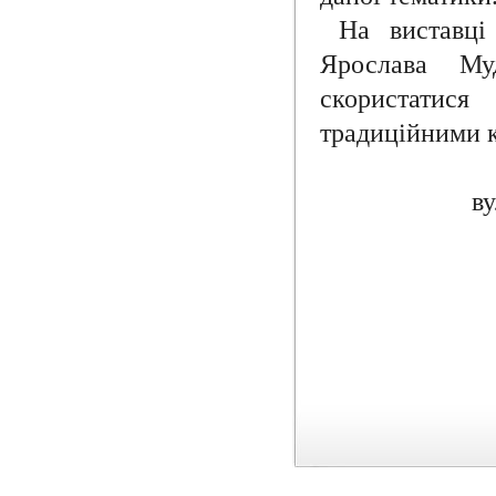
На виставці
Ярослава Му
скористати
традиційними 
ву