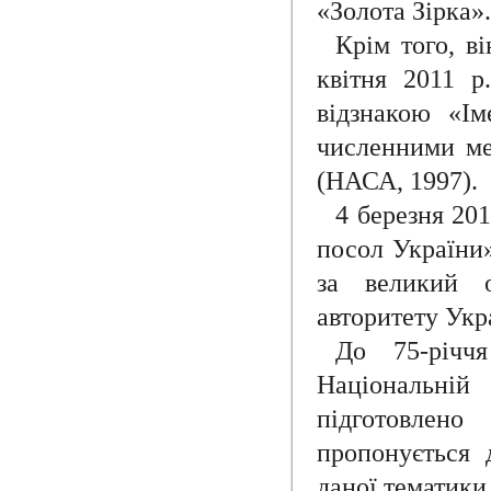
«Золота Зірка».
Крім того, в
квітня 2011 р
відзнакою «Ім
численними ме
(НАСА, 1997).
4 березня 20
посол України»
за великий 
авторитету Укр
До 75-річч
Національній
підготовлен
пропонується д
даної тематики