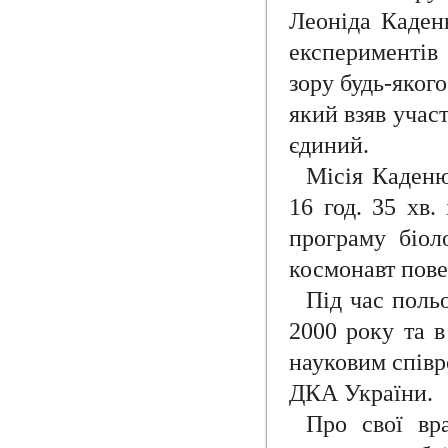
Леоніда Каден
експериментів
зору будь-яког
який взяв участ
єдиний.
Місія Каденю
16 год. 35 хв.
програму біол
космонавт пове
Під час польо
2000 року та 
науковим співр
ДКА України.
Про свої вр