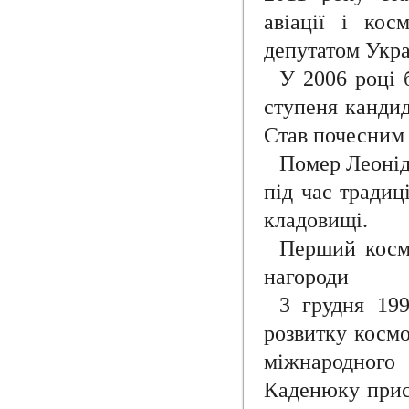
авіації і ко
депутатом Укра
У 2006 році 
ступеня кандид
Став почесним 
Помер Леонід
під час традиц
кладовищі.
Перший космо
нагороди
3 грудня 19
розвитку космо
міжнародного
Каденюку прис