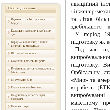
авіаційний інс
Навігаційне меню
«інженер-механ
та літав біль
Видання НБУ ім. Ярослава
Мудрого
здебільшого – 
Календар знаменних і пам’ятних
У період 1
дат
підготовку як 
Інформаційний центр з питань
культури та мистецтва
Під час пі
Віртуальні виставки
випробувально
Обмінний і резервний фонд
підготовку. В
Путівник по світових електронних
Орбітальну ст
бібліотеках
«Мир» та амер
Мистецький Київ
корабель (БТК
Громадська приймальня
випробуванні 
На допомогу переселенцям і
біженцям
макетному пр
Наші партнери