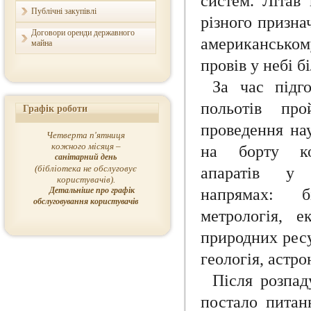
систем. Літав
Публічні закупівлі
різного призна
Договори оренди державного
американськом
майна
провів у небі б
За час підг
польотів про
Графік роботи
проведення на
Четверта п'ятниця
кожного місяця –
на борту ко
санітарний день
(бібліотека не обслуговує
апаратів у н
користувачів).
Детальніше про графік
напрямах: бі
обслуговування користувачів
метрологія, е
природних ресу
геологія, астро
Після розпад
постало питанн