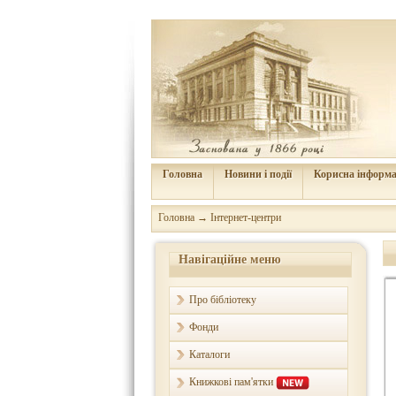
Головна
Новини і події
Корисна інформа
Головна
→
Інтернет-центри
Навігаційне меню
Про бібліотеку
Фонди
Каталоги
Книжкові пам'ятки