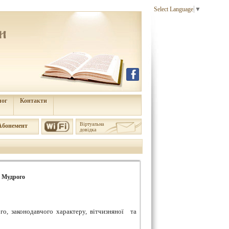
Select Language
▼
лог
Контакти
Віртуальна
Aбонемент
довідка
 Мудрого
ого, законодавчого характеру, вітчизняної та