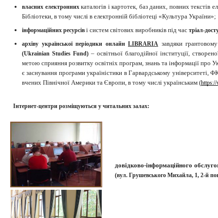
каталогів і картотек, баз даних, повних текстів 
власних електронних
Бібліотеки, в тому числі в електронній бібліотеці «Культура України»;
і систем світових виробників під час
інформаційних ресурсів
тріал-досту
завдяки грантовом
архіву української періодики онлайн
LIBRARIA
– освітньої благодійної інституції, створе
(Ukrainian Studies Fund)
метою сприяння розвитку освітніх програм, знань та інформації про У
є заснування програми україністики в Гарвардському університеті, 
вчених Північної Америки та Європи, в тому числі українським (
https:/
Інтернет-центри розміщуються у читальних залах:
довідково-інформаційного обслуго
(вул. Грушевського
Михайла
, 1, 2-й п