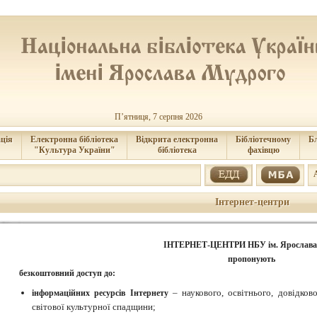
П’ятниця, 7 серпня 2026
ція
Електронна бібліотека
Відкрита електронна
Бібліотечному
Б
"Культура України"
бібліотека
фахівцю
Інтернет-центри
ІНТЕРНЕТ-ЦЕНТРИ НБУ ім. Ярослава
пропонують
безкоштовний доступ до:
– наукового, освітнього, довідков
інформаційних ресурсів Інтернету
світової культурної спадщини;