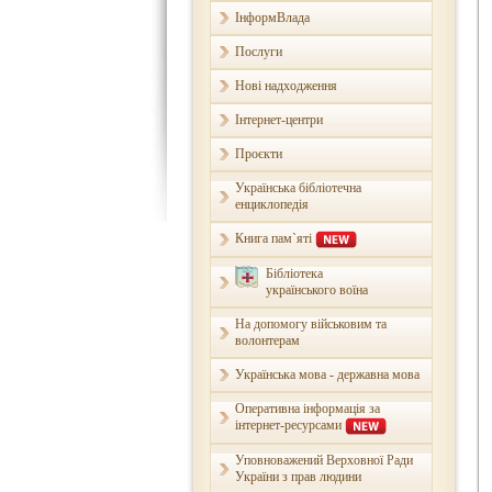
ІнформВлада
Послуги
Нові надходження
Інтернет-центри
Проєкти
Українська бібліотечна
енциклопедія
Книга пам`яті
Бібліотека
українського воїна
На допомогу військовим та
волонтерам
Українська мова - державна мова
Оперативна інформація за
інтернет-ресурсами
Уповноважений Верховної Ради
України з прав людини