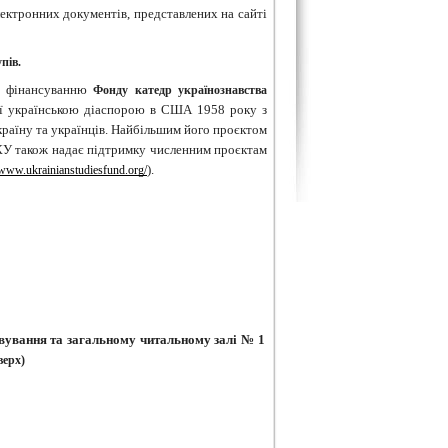
електронних документів, представлених на сайті
пів.
у фінансуванню
Фонду катедр українознавства
ної українською діаспорою в США 1958 року з
країну та українців. Найбільшим його проєктом
ФКУ також надає підтримку численним проєктам
).
/www.ukrainianstudiesfund.org/
вування та загальному читальному залі № 1
оверх)