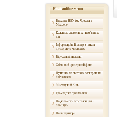
Навігаційне меню
Видання НБУ ім. Ярослава
Мудрого
Календар знаменних і пам’ятних
дат
Інформаційний центр з питань
культури та мистецтва
Віртуальні виставки
Обмінний і резервний фонд
Путівник по світових електронних
бібліотеках
Мистецький Київ
Громадська приймальня
На допомогу переселенцям і
біженцям
Наші партнери