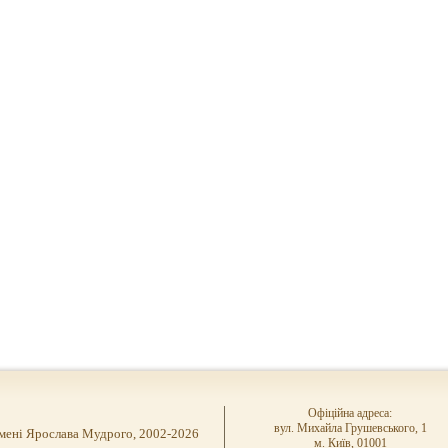
Офіційна адреса:
вул. Михайла Грушевського, 1
імені Ярослава Мудрого, 2002-2026
м. Київ, 01001