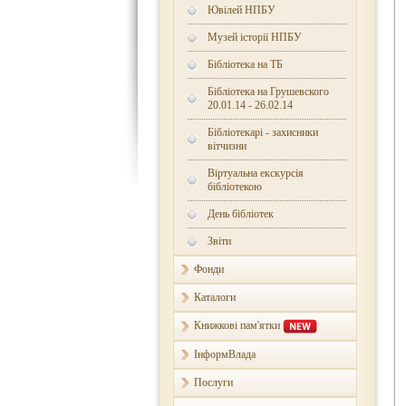
Ювілей НПБУ
Музей історії НПБУ
Бібліотека на ТБ
Бібліотека на Грушевского
20.01.14 - 26.02.14
Бібліотекарі - захисники
вітчизни
Віртуальна екскурсія
бібліотекою
День бібліотек
Звіти
Фонди
Каталоги
Книжкові пам'ятки
ІнформВлада
Послуги