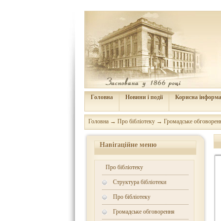
Головна
Новини і події
Корисна інформа
Головна
→
Про бібліотеку
→
Громадське обговорен
Навігаційне меню
Про бібліотеку
Структура бібліотеки
Про бібліотеку
Громадське обговорення