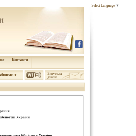
Select Language
▼
лог
Контакти
Віртуальна
Aбонемент
довідка
орення
ібліотеці України
рламентська бібліотека України.