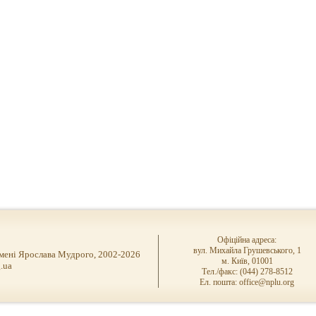
Офіційна адреса:
вул. Михайла Грушевського, 1
імені Ярослава Мудрого, 2002-2026
м. Київ, 01001
.ua
Тел./факс: (044) 278-8512
Ел. пошта: office@nplu.org