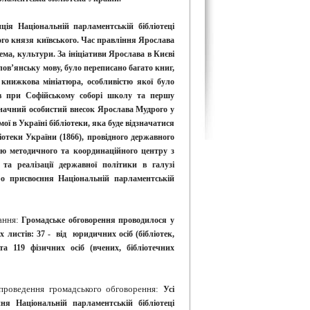
ія Національній парламентській бібліотеці
ого князя київського. Час правління Ярослава
ема, культури. За ініціативи Ярослава в Києві
лов’янську мову, було переписано багато книг,
книжкова мініатюра, особливістю якої було
ав при Софійському соборі школу та першу
 значний особистий внесок Ярослава Мудрого у
ої в Україні бібліотеки, яка буде відзначатися
ліотеки України (1866), провідного державного
ію методичного та координаційного центру з
 та реалізації державної політики в галузі
ро присвоєння Національній парламентській
ання:
Громадське обговорення проводилося у
 листів: 37 - від юридичних осіб (бібліотек,
а 119 фізичних осіб (вчених, бібліотечних
проведення громадського обговорення:
Усі
я Національній парламентській бібліотеці