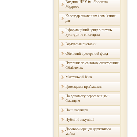
Видання НБУ ім. Ярослава
Мудрого
Календар знаменних і пам’ятних
дат
Інформаційний центр з питань
культури та мистецтва
Віртуальні виставки
Обмінний і резервний фонд
Путівник по світових електронних
бібліотеках
Мистецький Київ
Громадська приймальня
На допомогу переселенцям і
біженцям
Наші партнери
Публічні закупівлі
Договори оренди державного
майна