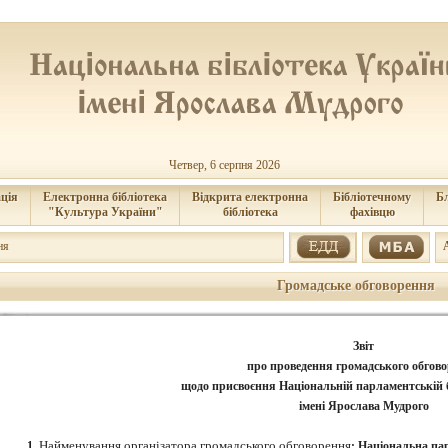
Четвер, 6 серпня 2026
ція
Електронна бібліотека
Відкрита електронна
Бібліотечному
Б
"Культура України"
бібліотека
фахівцю
ня
Громадське обговорення
Звіт
про проведення громадського обгов
щодо присвоєння Національній парламентській б
імені Ярослава Мудрого
Найменування організатора громадського обговорення
1.
: Національна па