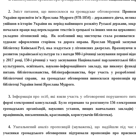
Зміст питання, що виносилося на громадське обговорення:
2.
Пропозиц
України присвоїти ім’я Ярослава Мудрого (978-1054) – державного діяча, велик
увійшов в історію України як період найвищого розквіту Руської держави, зокр
почалася праця над перекладами текстів із грецької та інших мов на церковнос
укладено літописний звід. Як особливий вид мистецтва стала розвиватися 
художнє оформлення сторінок та дорога оправа. Ярослав Мудрий заснув
бібліотеку Київської Русі, яка згадується у літописних джерелах. Враховуючи
розвиток української культури та з нагоди 980-ї річниці заснування першої відом
у 2017 році, 150-ї річниці з часу заснування Національної парламентської біб
культурного, освітнього, науково-інформаційного закладу, що виконує функц
питань бібліотекознавства, бібліографознавства, бере участь у розробленні
бібліотечної справи, на громадське обговорення виносилася пропозиція п
бібліотеці України імені Ярослава Мудрого.
Інформація про осіб, які взяли участь у обговоренні порушеного пит
3.
формі електронної консультації. Було отримано та розглянуто 156 електронних
громадських організацій, наукових установ, вищих навчальних закладів) т
працівників, письменників, краєзнавців, користувачів бібліотеки).
Узагальнений аналіз пропозицій (зауважень), що надійшли під час 
4.
учасники громадського обговорення підтримали пропозицію про присвоєнн