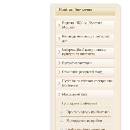
Навігаційне меню
Видання НБУ ім. Ярослава
Мудрого
Календар знаменних і пам’ятних
дат
Інформаційний центр з питань
культури та мистецтва
Віртуальні виставки
Обмінний і резервний фонд
Путівник по світових електронних
бібліотеках
Мистецький Київ
Громадська приймальня
Про громадську приймальню
Як потрапити на прийом
Графік прийому громадян