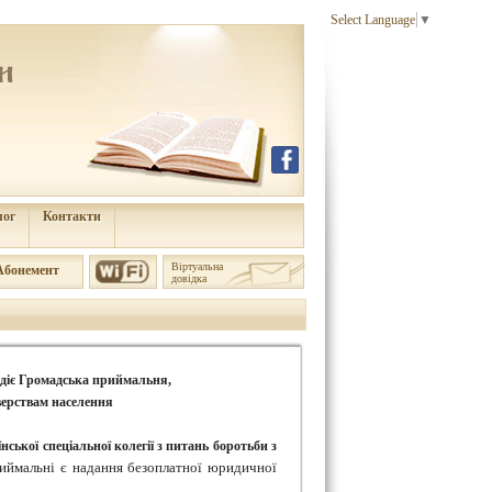
Select Language
▼
лог
Контакти
Віртуальна
Aбонемент
довідка
 діє Громадська приймальня,
верствам населення
нської спеціальної колегії з питань боротьби з
риймальні є надання безоплатної юридичної