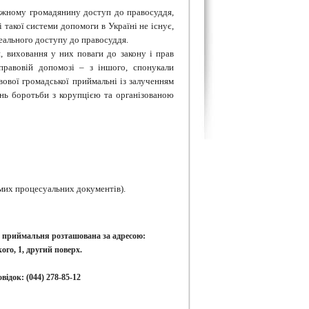
кожному громадянину доступ до правосуддя,
такої системи допомоги в Україні не існує,
реального доступу до правосуддя.
, виховання у них поваги до закону і прав
правовій допомозі – з іншого, спонукали
ової громадської приймальні із залученням
тань боротьби з корупцією та організованою
емих процесуальних документів).
 приймальня розташована за адресою:
ого, 1, другий поверх.
відок: (044) 278-85-12