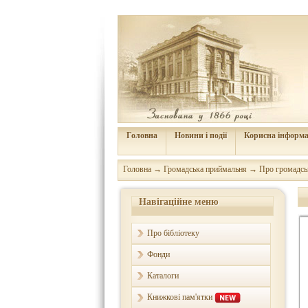
Головна
Новини і події
Корисна інформа
Головна
→
Громадська приймальня
→
Про громадс
Навігаційне меню
Про бібліотеку
Фонди
Каталоги
Книжкові пам'ятки