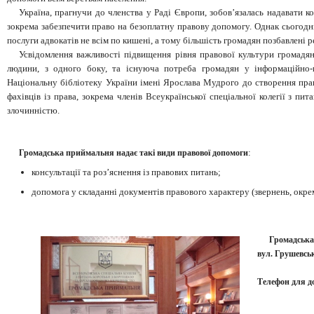
Україна, прагнучи до членства у Раді Європи, зобов’язалась надавати 
зокрема забезпечити право на безоплатну правову допомогу. Однак сьогодні 
послуги адвокатів не всім по кишені, а тому більшість громадян позбавлені 
Усвідомлення важливості підвищення рівня правової культури громадян
людини, з одного боку, та існуюча потреба громадян у інформаційно-
Національну бібліотеку України імені Ярослава Мудрого до створення прав
фахівців із права, зокрема членів Всеукраїнської спеціальної колегії з пи
злочинністю.
:
Громадська приймальня надає такі види правової допомоги
консультації та роз’яснення із правових питань;
допомога у складанні документів правового характеру (звернень, окр
Громадська
вул. Грушевськ
Телефон для до