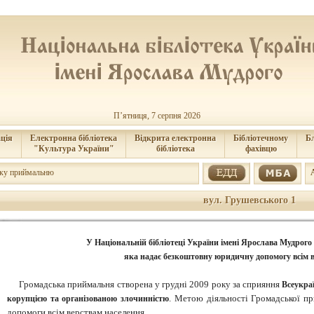
П’ятниця, 7 серпня 2026
ція
Електронна бібліотека
Відкрита електронна
Бібліотечному
Б
"Культура України"
бібліотека
фахівцю
ьку приймальню
вул. Грушевського 1
У Національній бібліотеці України імені Ярослава Мудрого
яка надає безкоштовну юридичну допомогу всім 
Громадська приймальня створена у грудні 2009 року за сприяння
Всеукраї
. Метою діяльності Громадської п
корупцією та організованою злочинністю
допомоги всім верствам населення.