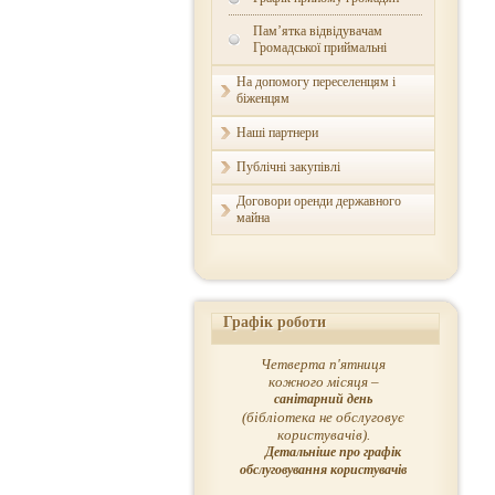
Пам’ятка відвідувачам
Громадської приймальні
На допомогу переселенцям і
біженцям
Наші партнери
Публічні закупівлі
Договори оренди державного
майна
Графік роботи
Четверта п'ятниця
кожного місяця –
санітарний день
(бібліотека не обслуговує
користувачів).
Детальніше про графік
обслуговування користувачів