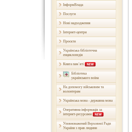
ІнформВлада
Послуги
Нові надходження
Інтернет-центри
Проєкти
Українська бібліотечна
енциклопедія
Книга пам`яті
Бібліотека
українського воїна
На допомогу військовим та
волонтерам
Українська мова - державна мова
Оперативна інформація за
інтернет-ресурсами
Уповноважений Верховної Ради
України з прав людини