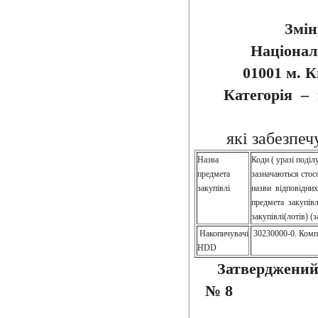
Змін
Націонал
01001 м. К
Категорія – 
які забезпеч
Назва
Коди ( уразі поділ
предмета
зазначаються стос
закупівлі
назви відповідних
предмета закупівл
закупівлі(лотів) (з
Накопичувачі
30230000-0. Комп
HDD
Затверджений
№ 8 Ва