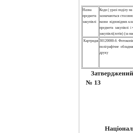
Назва
Коди ( уразі поділу на
предмета
зазначаються стосовно
закупівлі
назви відповідних кл
предмета закупівлі і 
закупівлі(лотів) (за на
Картридж
30120000-6. Фотокопі
поліграфічне обладна
друку
Затверджений
№ 13 В
Націонал