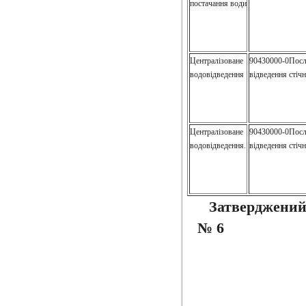
постачання води
Централізоване
90430000-0Посл
водовідведення
відведення стіч
Централізоване
90430000-0Посл
водовідведення.
відведення стіч
Затверджений
№ 6 Ва