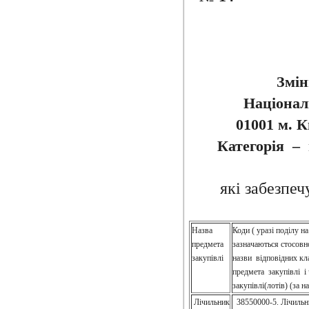
Змін
Націонал
01001 м. К
Категорія – 
які забезпеч
Назва
Коди ( уразі поділу на
предмета
зазначаються стосовн
закупівлі
назви відповідних кл
предмета закупівлі і
закупівлі(лотів) (за н
Лічильник
38550000-5. Лічильн