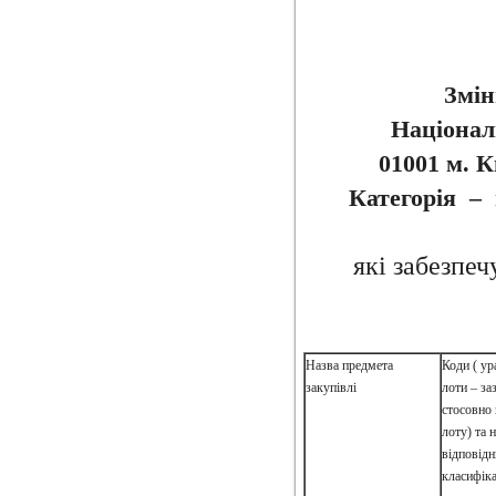
Змін
Націонал
01001 м. К
Категорія – 
які забезпеч
Назва предмета
Коди ( ур
закупівлі
лоти – за
стосовно
лоту) та 
відповід
класифіка