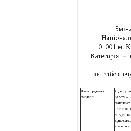
Змін
Національ
01001 м. К
Категорія – 
які забезпеч
Назва предмета
Коди ( ураз
закупівлі
на лоти –
зазначають
стосовно 
лоту) та н
відповідни
класифікат