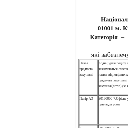
Націонал
01001 м. К
Категорія – 
які забезпеч
Назва
Коди ( уразі поділу 
предмета
зазначаються стосов
закупівлі
назви відповідних к
предмета закупівлі 
закупівлі(лотів) (за 
Папір А3
30190000-7.Офісне 
приладдя різне