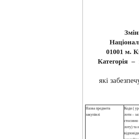
Змін
Націонал
01001 м. К
Категорія – 
які забезпеч
Назва предмета
Коди ( ур
закупівлі
лоти – з
стосовно
лоту) та 
відповід