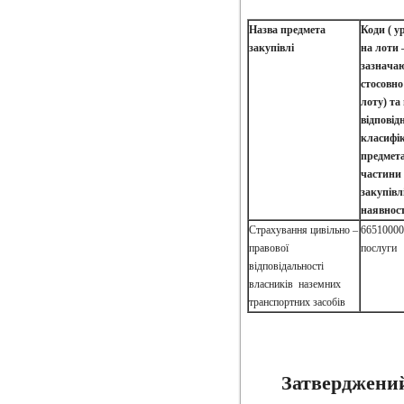
Назва предмета
Коди ( у
закупівлі
на лоти 
зазнача
стосовно
лоту) та
відповід
класифік
предмета
частини
закупівлі
наявност
Страхування цивільно –
66510000
правової
послуги
відповідальності
власників наземних
транспортних засобів
Затверджени