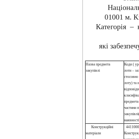
Національ
01001 м. К
Категорія – 
які забезпеч
Назва предмета
Коди ( ур
закупівлі
лоти – з
стосовно
лоту) та 
відповід
класифік
предмета
частини 
закупівлі
наявності
Конструкційні
44110000
матеріали
Конструк