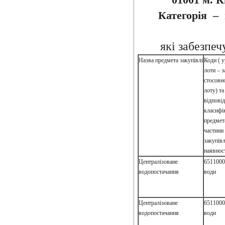
Категорія – 
які забезпеч
Назва предмета закупівлі
Коди ( у
лоти – 
стосовн
лоту) т
відпові
класифі
предмет
частини
закупівл
наявност
Централізоване
6511000
водопостачання
води
Централізоване
6511000
водопостачання
води