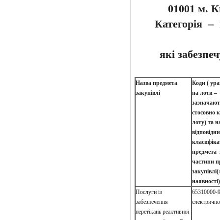
01001 м. К
Категорія – 
які забезпе
Назва предмета
Коди ( ура
закупівлі
на лоти –
зазначают
стосовно 
лоту) та 
відповідн
класифіка
предмета 
частини п
закупівлі(
наявності)
Послуги із
65310000-9
забезпечення
електричної
перетікань реактивної