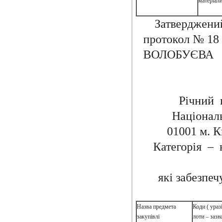
матеріал
Затверджени
проток
ВОЛОБУЄВА
Річний п
Національ
01001 м. К
Категорія – 
які забезпеч
Назва предмета
Коди ( ураз
закупівлі
лоти – заз