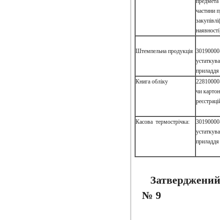
предмета 
частини 
закупівлі(
наявності
Штемпельна продукція
30190000
устаткува
приладдя 
Книга обліку
22810000
чи картон
реєстраці
Касова термострічка:
30190000
устаткува
приладдя 
Затверджений
№ 9 Ва