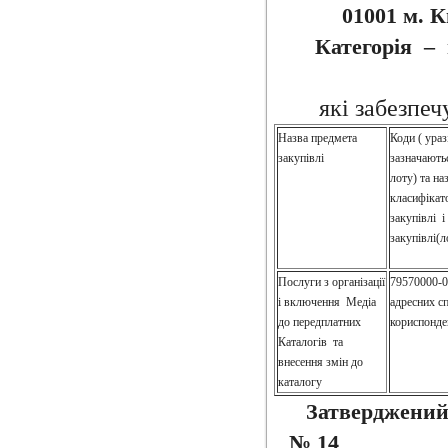
01001 м. К
Категорія – 
які забезпеч
Назва предмета
Коди ( ураз
закупівлі
зазначають
лоту) та на
класифікат
закупівлі і
закупівлі(л
Послуги з організації
79570000-0
і включення Медіа
адресних сп
до передплатних
кориспонде
Каталогів та
внесення змін до
каталогу
Затверджений
№ 14 В