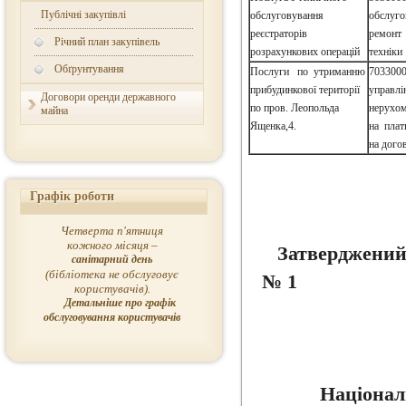
Публічні закупівлі
обслуговування
обслуго
реєстраторів
ремонт 
Річний план закупівель
розрахункових операцій
техніки
Обґрунтування
Послуги по утриманню
7033000
прибудинкової території
управлі
Договори оренди державного
по пров. Леопольда
нерухом
майна
Ященка,4.
на плат
на дого
Графік роботи
Четверта п'ятниця
кожного місяця –
Затверджени
санітарний день
(бібліотека не обслуговує
№ 1 Ва
користувачів).
Детальніше про графік
обслуговування користувачів
Націонал