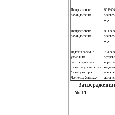
Централізоване
9043000
водовідведення
з відвед
вод
Централізоване
9043000
водовідведення.
з відвед
вод
Надання послуг з
7033000
управління
з управ
багатоквартирним
нерухом
будинком у житловому
надавані
будинку на пров.
основі ч
Леопольда Ященка,4.
договір
Затверджений
№ 11 В