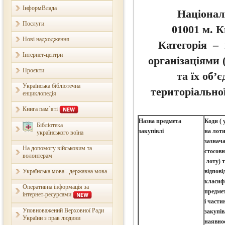
ІнформВлада
Націонал
Послуги
01001 м. К
Нові надходження
Категорія – 
Інтернет-центри
організаціями (
Проєкти
та їх об’
Українська бібліотечна
територіально
енциклопедія
Книга пам`яті
Назва предмета
Коди ( 
Бібліотека
закупівлі
на лоти
українського воїна
зазнач
На допомогу військовим та
стосов
волонтерам
лоту) 
Українська мова - державна мова
відпові
класиф
Оперативна інформація за
предм
інтернет-ресурсами
і част
Уповноважений Верховної Ради
закупів
України з прав людини
наявнос