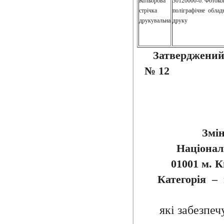
Кольорова
30120000-6. Фотоко
стрічка
поліграфічне облад
друкувальна
друку
Затверджений
№ 12 В
Змін
Націонал
01001 м. К
Категорія – 
які забезпеч