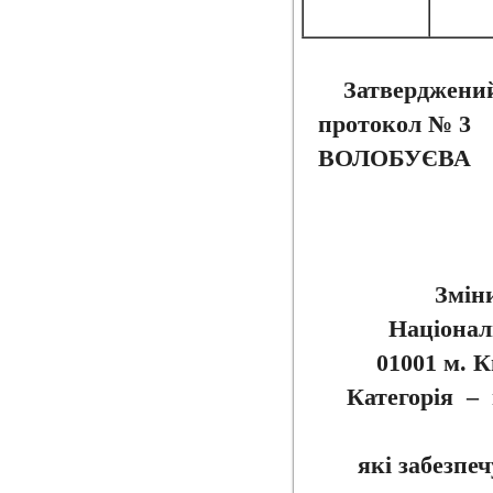
Затверджени
проток
ВОЛОБУЄВА
Змін
Націонал
01001 м. К
Категорія – 
які забезпе