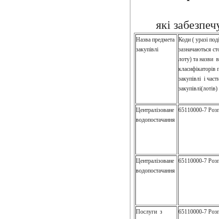
які забезпеч
Назва предмета
Коди ( уразі под
закупівлі
зазначаються ст
лоту) та назви 
класифікаторів
закупівлі і час
закупівлі(лотів)
Централізоване
65110000-7 Роз
водопостачання
Централізоване
65110000-7 Роз
водопостачання
Послуги з
65110000-7 Роз