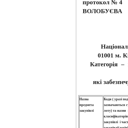
проток
ВОЛОБУЄВА
Націонал
01001 м. К
Категорія – 
які забезпе
Назва
Коди ( уразі по
предмета
зазначаються с
закупівлі
лоту) та назви 
класифікаторі
закупівлі і ча
закупівлі(лотів)