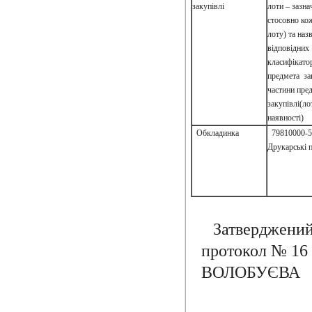
закупівлі
лоти – зазн
стосовно ко
лоту) та наз
відповідних
класифікато
предмета за
частини пре
закупівлі(лот
наявності)
Обкладинка
79810000-5
Друкарські 
Затверджени
проток
ВОЛОБУЄВА