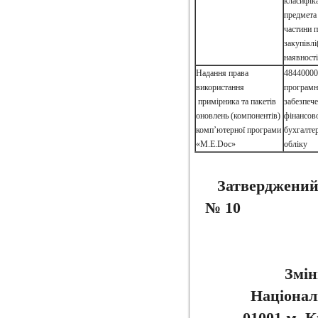
класифік
предмета
частини 
закупівлі
наявності
Надання права
48440000
використання
програмн
примірника та пакетів
забезпеч
оновлень (компонентів)
фінансово
комп’ютерної програми
бухгалте
«M.E.Doc»
обліку
Затверджений
№ 10 В
Змін
Націонал
01001 м. К