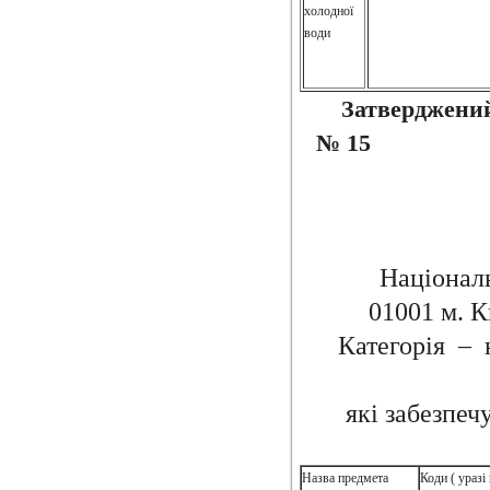
холодної
води
Затверджени
№ 15 В
Національ
01001 м. К
Категорія – 
які забезпеч
Назва предмета
Коди ( уразі