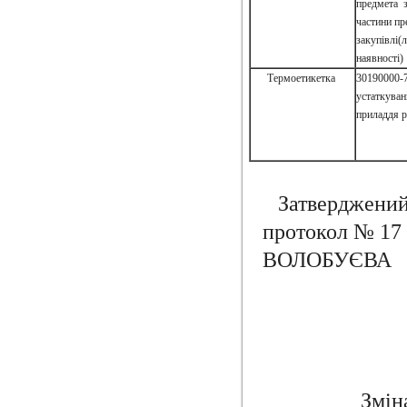
предмета з
частини пр
закупівлі(л
наявності)
Термоетикетка
30190000-7
устаткуван
приладдя р
Затверджени
проток
ВОЛОБУЄВА
Змін