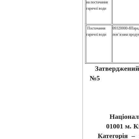
на постачання
гарячої води
Постачання
09320000-8Пара,
гарячої води
пов’язана проду
Затверджений
№5 Вал
Націонал
01001 м. К
Категорія – 