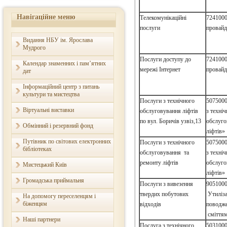
Навігаційне меню
Телекомунікаційні
7241000
послуги
провайд
Видання НБУ ім. Ярослава
Мудрого
Послуги доступу до
7241000
Календар знаменних і пам’ятних
мережі Інтернет
провайд
дат
Інформаційний центр з питань
культури та мистецтва
Послуги з технічного
5075000
Віртуальні виставки
обслуговування ліфтів
з техні
по вул. Боричів узвіз,13
обслуго
Обмінний і резервний фонд
ліфтів»
Путівник по світових електронних
Послуги з технічного
5075000
бібліотеках
обслуговування та
з техні
ремонту ліфтів
обслуго
Мистецький Київ
ліфтів»
Громадська приймальня
Послуги з вивезення
9051000
твердих побутових
Утиліза
На допомогу переселенцям і
біженцям
відходів
поводже
сміття
Наші партнери
Послуга з технічного
5031000