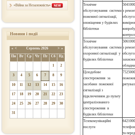
Технічне
5041000
«Війна за Незалежність»
обслуговування системи
з ремон
пожежної сигналізації,
обслуго
оповіщення у будівлях
вимірюв
бібліотеки
випробу
Новини і події
контрол
Технічне
5061000
обслуговування системи
з ремон
«
<
Серпень
2026
>
»
охоронної сигналізації у
обслуго
Пн
Вт
Ср
Чт
Пт
Сб
Нд
будівлях бібліотеки
захисно
1
2
обладна
Цілодобове
7525000
3
4
5
6
7
8
9
спостереження за
пожежн
засобами пожежної
рятува
10
11
12
13
14
15
16
сигналізації з
17
18
19
20
21
22
23
підключенням до пульту
централізованого
24
25
26
27
28
29
30
спостереження в
31
будівлях бібліотеки
Телекомунікаційні
6421000
послуги
телефон
та перед