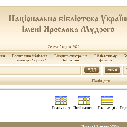
Середа, 5 серпня 2026
ція
Електронна бібліотека
Відкрита електронна
Бібліотечному
Б
"Культура України"
бібліотека
фахівцю
Подія дня
Події місяця
Події сьогодні
План заходів
Пере
Події за 3 Березня 2026 р.