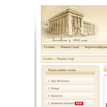
Головна
Новини і події
Корисна інформа
Головна
→
Новини і події
Навігаційне меню
Про бібліотеку
Фонди
Каталоги
Книжкові пам'ятки