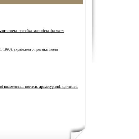
ого поета, прозаїка, мариніста, фантаста
-1998), українського прозаїка, поета
ої письменниці, поетеси, драматургині, критикині,