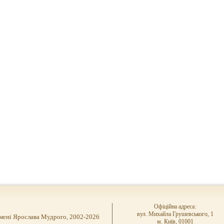
Офіційна адреса:
вул. Михайла Грушевського, 1
імені Ярослава Мудрого, 2002-2026
м. Київ, 01001