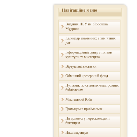
Навігаційне меню
Видання НБУ ім. Ярослава
Мудрого
Календар знаменних і пам’ятних
дат
Інформаційний центр з питань
культури та мистецтва
Віртуальні виставки
Обмінний і резервний фонд
Путівник по світових електронних
бібліотеках
Мистецький Київ
Громадська приймальня
На допомогу переселенцям і
біженцям
Наші партнери