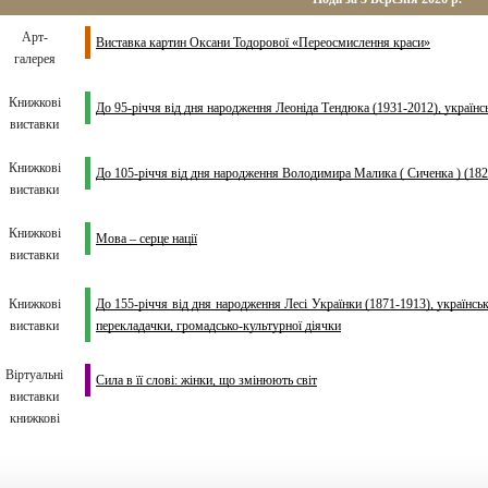
Арт-
Виставка картин Оксани Тодорової «Переосмислення краси»
галерея
Книжкові
До 95-річчя від дня народження Леоніда Тендюка (1931-2012), українськ
виставки
Книжкові
До 105-річчя від дня народження Володимира Малика ( Сиченка ) (1821
виставки
Книжкові
Мова – серце нації
виставки
Книжкові
До 155-річчя від дня народження Лесі Українки (1871-1913), українськ
виставки
перекладачки, громадсько-культурної діячки
Віртуальні
Сила в її слові: жінки, що змінюють світ
виставки
книжкові