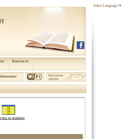
Select Language
▼
лог
Контакти
Віртуальна
Aбонемент
довідка
гляд за подіями