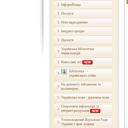
ІнформВлада
Послуги
Нові надходження
Інтернет-центри
Проєкти
Українська бібліотечна
енциклопедія
Книга пам`яті
Бібліотека
українського воїна
На допомогу військовим та
волонтерам
Українська мова - державна мова
Оперативна інформація за
інтернет-ресурсами
Уповноважений Верховної Ради
України з прав людини