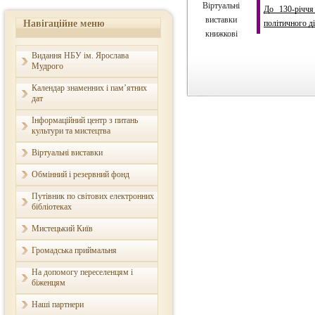
Віртуальні
До 130-річчя
виставки
Навігаційне меню
політичного д
книжкові
Видання НБУ ім. Ярослава
Мудрого
Календар знаменних і пам’ятних
дат
Інформаційний центр з питань
культури та мистецтва
Віртуальні виставки
Обмінний і резервний фонд
Путівник по світових електронних
бібліотеках
Мистецький Київ
Громадська приймальня
На допомогу переселенцям і
біженцям
Наші партнери