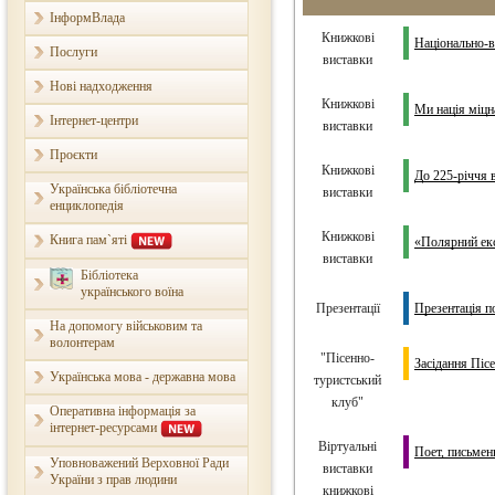
ІнформВлада
Книжкові
Національно-в
Послуги
виставки
Нові надходження
Книжкові
Ми нація міцна
Інтернет-центри
виставки
Проєкти
Книжкові
До 225-річчя в
Українська бібліотечна
виставки
енциклопедія
Книжкові
Книга пам`яті
«Полярний екс
виставки
Бібліотека
українського воїна
Презентації
Презентація п
На допомогу військовим та
волонтерам
"Пісенно-
Засідання Піс
Українська мова - державна мова
туристський
клуб"
Оперативна інформація за
інтернет-ресурсами
Віртуальні
Поет, письмен
Уповноважений Верховної Ради
виставки
України з прав людини
книжкові