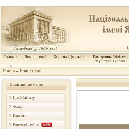
П
Головна
Новини і події
Корисна інформація
Електронна бібліотека
"Культура України"
Головна
→
Новини і події
Навігаційне меню
Про бібліотеку
Фонди
Каталоги
Книжкові пам'ятки