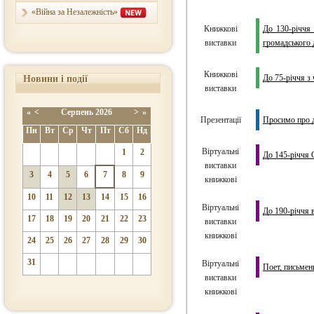
«Війна за Незалежність»
Книжкові
До 130-річчя 
виставки
громадського 
Книжкові
До 75-річчя з
Новини і події
виставки
«
<
Серпень
2026
>
»
Презентації
Просимо про 
Пн
Вт
Ср
Чт
Пт
Сб
Нд
Віртуальні
1
2
До 145-річчя 
виставки
3
4
5
6
7
8
9
книжкові
10
11
12
13
14
15
16
Віртуальні
До 190-річчя 
17
18
19
20
21
22
23
виставки
книжкові
24
25
26
27
28
29
30
31
Віртуальні
Поет, письмен
виставки
книжкові