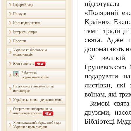
підготувала
ІнформВлада
«Полярний екс
Послуги
Країни». Експо
Нові надходження
теми традицій
Інтернет-центри
свята. Адже ш
Проєкти
допомагають на
Українська бібліотечна
енциклопедія
У великій 
Книга пам`яті
Грушевського 
Бібліотека
подарувати н
українського воїна
листівки, які
На допомогу військовим та
волонтерам
воїнам, які тр
Українська мова - державна мова
Зимові свята
Оперативна інформація за
друзями, насо
інтернет-ресурсами
Бібліотеці Муд
Уповноважений Верховної Ради
України з прав людини