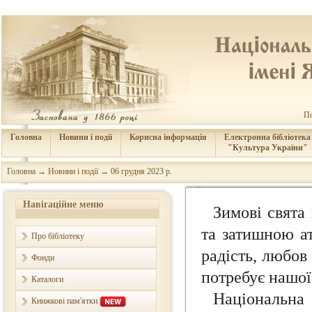
По
Головна
Новини і події
Корисна інформація
Електронна бібліотека
"Культура України"
Головна
→
Новини і події
→
06 грудня 2023 р.
Навігаційне меню
Зимові свята
та затишною а
Про бібліотеку
радість, любов 
Фонди
потребує нашої
Каталоги
Національна
Книжкові пам'ятки