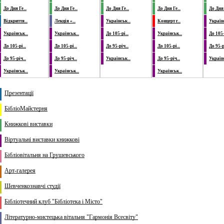
До Дня Ге...
До Дня Ге...
До Дня Ге...
До Дня Ге...
До Дня 
Відкриття...
Лекція «...
Українськ...
Концерт г...
Українс
Українськ...
Українськ...
До 105-рі...
Українськ...
До 105-р
До 105-рі...
До 105-рі...
До 95-річ...
До 105-рі...
До 95-рі
До 95-річ...
До 95-річ...
Українськ...
До 95-річ...
Українс
Українськ...
Українськ...
Українськ...
Презентації
БібліоМайстерня
Книжкові виставки
Віртуальні виставки книжкові
Бібліовітальня на Грушевського
Арт-галерея
Шевченкознавчі студії
Бібліотечний клуб "Бібліотека і Місто"
Літературно-мистецька вітальня "Гармонія Всесвіту"