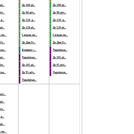
і...
До 180-рі...
До 180-рі...
ч...
До 90-річ...
До 90-річ...
р...
До 120- р...
До 120- р...
і...
До 120-рі...
До 120-рі...
мо...
Сильна мо...
Сильна мо...
Ге...
До Дня Ге...
До Дня Ге...
ьк...
Концерт «...
Українськ...
і...
Українськ...
До 105-рі...
ч...
До 105-рі...
До 95-річ...
ьк...
До 95-річ...
Українськ...
Українськ...
гі...
і...
ч...
р...
і...
мо...