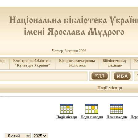
Четвер, 6 серпня 2026
ція
Електронна бібліотека
Відкрита електронна
Бібліотечному
Б
"Культура України"
бібліотека
фахівцю
Події місяця
Події місяця
Події сьогодні
План заходів
Пере