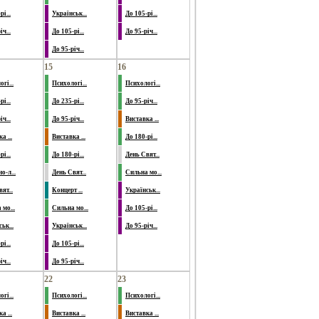
і...
Українськ...
До 105-рі...
ч...
До 105-рі...
До 95-річ...
До 95-річ...
15
16
гі...
Психологі...
Психологі...
і...
До 235-рі...
До 95-річ...
ч...
До 95-річ...
Виставка ...
а ...
Виставка ...
До 180-рі...
і...
До 180-рі...
День Свят...
о-л...
День Свят...
Сильна мо...
ят...
Концерт ...
Українськ...
мо...
Сильна мо...
До 105-рі...
ьк...
Українськ...
До 95-річ...
і...
До 105-рі...
ч...
До 95-річ...
22
23
гі...
Психологі...
Психологі...
а ...
Виставка ...
Виставка ...