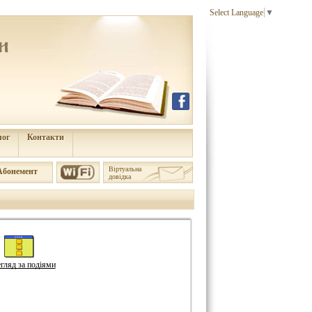
Select Language
▼
лог
Контакти
Віртуальна
Aбонемент
довідка
гляд за подіями