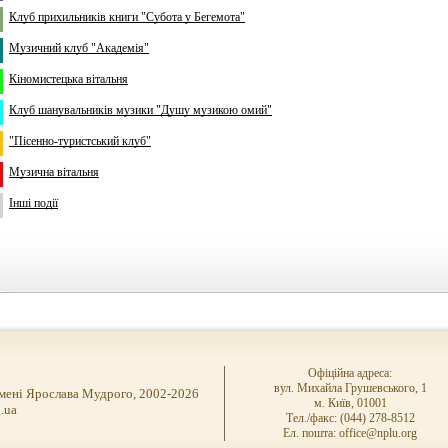
Клуб прихильників книги "Субота у Бегемота"
Музичний клуб "Академія"
Кіномистецька вітальня
Клуб шанувальників музики "Душу музикою омий"
"Пісенно-туристський клуб"
Музична вітальня
Інші події
Офіційна адреса:
вул. Михайла Грушевського, 1
імені Ярослава Мудрого, 2002-2026
м. Київ, 01001
.ua
Тел./факс: (044) 278-8512
Ел. пошта: office@nplu.org