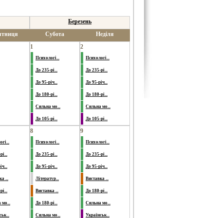
Березень
ятниця
Субота
Неділя
1
2
Психологі...
Психологі...
До 235-рі...
До 235-рі...
До 95-річ...
До 95-річ...
До 180-рі...
До 180-рі...
Сильна мо...
Сильна мо...
До 105-рі...
До 105-рі...
8
9
гі...
Психологі...
Психологі...
і...
До 235-рі...
До 235-рі...
ч...
До 95-річ...
До 95-річ...
а ...
Літератур...
Виставка ...
і...
Виставка ...
До 180-рі...
мо...
До 180-рі...
Сильна мо...
ьк...
Сильна мо...
Українськ...