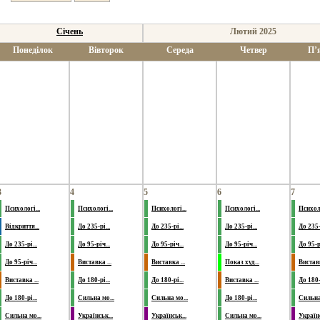
Січень
Лютий 2025
Понеділок
Вівторок
Середа
Четвер
П’
3
4
5
6
7
Психологі...
Психологі...
Психологі...
Психологі...
Психоло
Відкриття...
До 235-рі...
До 235-рі...
До 235-рі...
До 235-р
До 235-рі...
До 95-річ...
До 95-річ...
До 95-річ...
До 95-рі
До 95-річ...
Виставка ...
Виставка ...
Показ худ...
Виставк
Виставка ...
До 180-рі...
До 180-рі...
Виставка ...
До 180-р
До 180-рі...
Сильна мо...
Сильна мо...
До 180-рі...
Сильна 
Сильна мо...
Українськ...
Українськ...
Сильна мо...
Українс