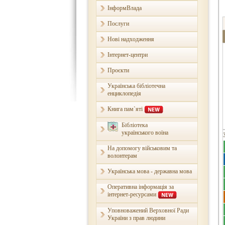
ІнформВлада
Послуги
Нові надходження
Інтернет-центри
Проєкти
Українська бібліотечна
енциклопедія
Книга пам`яті
Бібліотека
українського воїна
На допомогу військовим та
волонтерам
Українська мова - державна мова
Оперативна інформація за
інтернет-ресурсами
Уповноважений Верховної Ради
України з прав людини