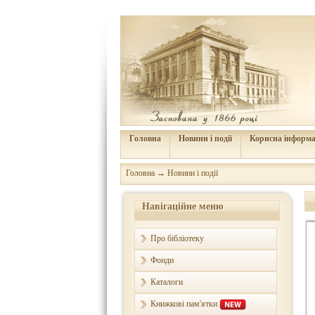
Головна
Новини і події
Корисна інформа
Головна
→
Новини і події
Навігаційне меню
Про бібліотеку
Фонди
Каталоги
Книжкові пам'ятки