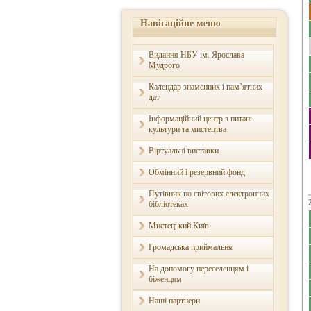
Навігаційне меню
Видання НБУ ім. Ярослава
Мудрого
Календар знаменних і пам’ятних
дат
Інформаційний центр з питань
культури та мистецтва
Віртуальні виставки
Обмінний і резервний фонд
Путівник по світових електронних
бібліотеках
Мистецький Київ
Громадська приймальня
На допомогу переселенцям і
біженцям
Наші партнери