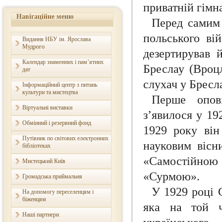
приватній гімна
Навігаційне меню
Перед самим 
польського вій
Видання НБУ ім. Ярослава
Мудрого
дезертирував 
Календар знаменних і пам’ятних
Бреслау (Вроцл
дат
слухач у Бресл
Інформаційний центр з питань
культури та мистецтва
Перше опов
Віртуальні виставки
з’явилося у 19
Обмінний і резервний фонд
1929 року він
Путівник по світових електронних
науковим вісн
бібліотеках
«Самостійною д
Мистецький Київ
«Сурмою».
Громадська приймальня
У 1929 році 
На допомогу переселенцям і
біженцям
яка на той ч
Наші партнери