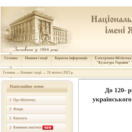
Головна
Новини і події
Корисна інформація
Електронна бібліотека
"Культура України"
Головна
→
Новини і події
→
18 лютого 2025 р.
Навігаційне меню
До 120- 
українського
Про бібліотеку
Фонди
Каталоги
Книжкові пам'ятки