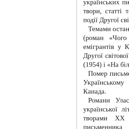
українських пи
твори, статті 
події Другої св
Темами остан
(роман «Чого
емігрантів у 
Другої світово
(1954) і «На бі
Помер письме
Українському
Канада.
Романи Ула
української л
творами ХХ 
письменника 