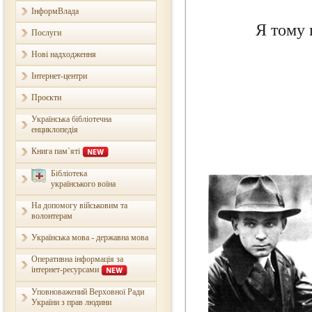
ІнформВлада
Я тому 
Послуги
Нові надходження
Інтернет-центри
Проєкти
Українська бібліотечна
енциклопедія
Книга пам`яті
Бібліотека
українського воїна
На допомогу військовим та
волонтерам
Українська мова - державна мова
Оперативна інформація за
інтернет-ресурсами
Уповноважений Верховної Ради
України з прав людини