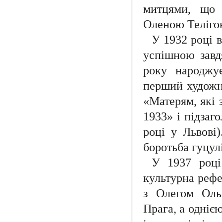
митцями, що 
Оленою Теліго
У 1932 році 
успішною завдя
року народжує
перший художні
«Матерям, які 
1933» і підзаг
році у Львові)
боротьба гуцулі
У 1937 році
культурна рефе
з Олегом Оль
Прага, а одніє