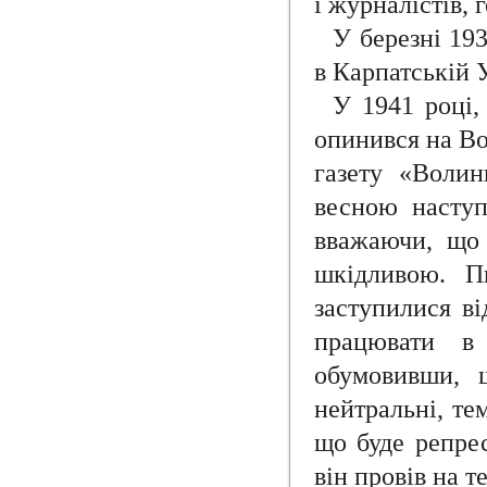
і журналістів, 
У березні 19
в Карпатській У
У 1941 році,
опинився на Во
газету «Волин
весною наступ
вважаючи, що 
шкідливою. П
заступилися ві
працювати в 
обумовивши, щ
нейтральні, те
що буде репре
він провів на 