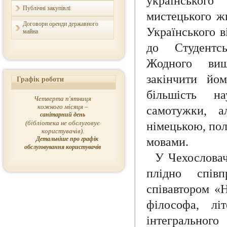
українського
Публічні закупівлі
мистецького жи
Договори оренди державного
Українського в
майна
до Студентсь
Жодного вищ
закінчити йо
Графік роботи
більшість н
Четверта п'ятниця
кожного місяця –
самотужки, а
санітарний день
(бібліотека не обслуговує
німецькою, по
користувачів).
Детальніше про графік
мовами.
обслуговування користувачів
У Чехословач
плідно спів
співавтором «
філософа, лі
інтегральног