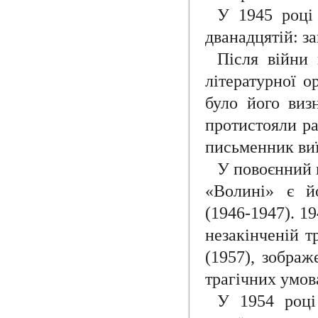
У 1945 році 
дванадцятій: за
Після війни 
літературної о
було його виз
протистояли ра
письменник виї
У повоєнний 
«Волині» є й
(1946-1947). 1
незакінченій т
(1957), зображ
трагічних умов
У 1954 році