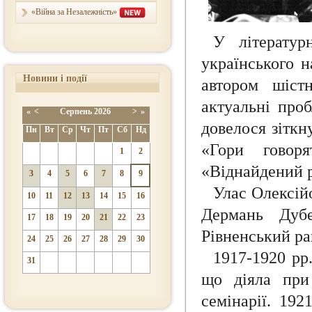
«Війна за Незалежність»
У літератур
українського н
Новини і події
автором шіст
актуальні проб
«
<
Серпень
2026
>
»
довелося зіткн
Пн
Вт
Ср
Чт
Пт
Сб
Нд
«Гори говоря
1
2
«Віднайдений ра
3
4
5
6
7
8
9
Улас Олексій
10
11
12
13
14
15
16
Дермань Дубе
17
18
19
20
21
22
23
Рівненський ра
24
25
26
27
28
29
30
1917-1920 рр
31
що діяла при 
семінарії. 192