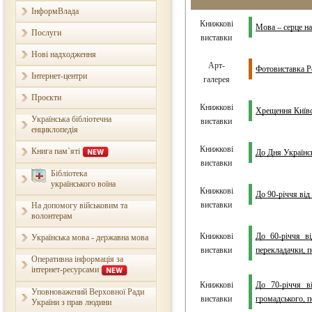
ІнформВлада
Книжкові
Мова – серце на
Послуги
виставки
Нові надходження
Арт-
Фотовиставка Р
Інтернет-центри
галерея
Проєкти
Книжкові
Хрещення Київсь
Українська бібліотечна
виставки
енциклопедія
Книжкові
Книга пам`яті
До Дня Українс
виставки
Бібліотека
українського воїна
Книжкові
До 90-річчя від
виставки
На допомогу військовим та
волонтерам
Книжкові
До 60-річчя ві
Українська мова - державна мова
виставки
перекладачки, п
Оперативна інформація за
інтернет-ресурсами
Книжкові
До 70-річчя в
Уповноважений Верховної Ради
виставки
громадського, п
України з прав людини