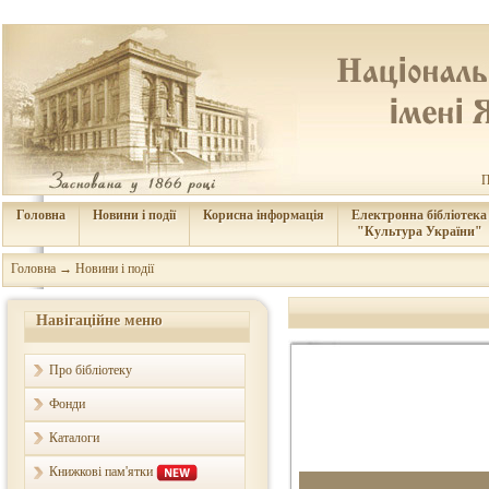
П
Головна
Новини і події
Корисна інформація
Електронна бібліотека
"Культура України"
Головна
→
Новини і події
Навігаційне меню
Про бібліотеку
Фонди
Каталоги
Книжкові пам'ятки