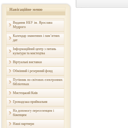
Навігаційне меню
Видання НБУ ім. Ярослава
Мудрого
Календар знаменних і пам’ятних
дат
Інформаційний центр з питань
культури та мистецтва
Віртуальні виставки
Обмінний і резервний фонд
Путівник по світових електронних
бібліотеках
Мистецький Київ
Громадська приймальня
На допомогу переселенцям і
біженцям
Наші партнери