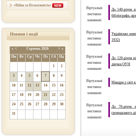
«Війна за Незалежність»
Віртуальні
До 140-річчя в
виставки
бібліографа, ар
книжкові
Віртуальні
Українське кни
Новини і події
виставки
1932)
книжкові
«
<
Серпень
2026
>
»
Пн
Вт
Ср
Чт
Пт
Сб
Нд
Віртуальні
До 120-річчя ві
виставки
діячки ОУН
1
2
книжкові
3
4
5
6
7
8
9
Віртуальні
Мандри у світ к
10
11
12
13
14
15
16
виставки
книжкові
17
18
19
20
21
22
23
24
25
26
27
28
29
30
Віртуальні
До 70-річчя в
виставки
громадського ді
31
книжкові