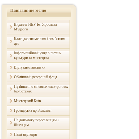
Навігаційне меню
Видання НБУ ім. Ярослава
Мудрого
Календар знаменних і пам’ятних
дат
Інформаційний центр з питань
культури та мистецтва
Віртуальні виставки
Обмінний і резервний фонд
Путівник по світових електронних
бібліотеках
Мистецький Київ
Громадська приймальня
На допомогу переселенцям і
біженцям
Наші партнери