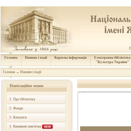
П
Головна
Новини і події
Корисна інформація
Електронна бібліотека
"Культура України"
Головна
→
Новини і події
Навігаційне меню
Про бібліотеку
Фонди
Каталоги
Книжкові пам'ятки