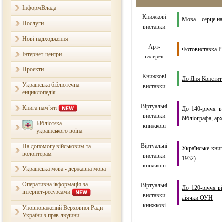
ІнформВлада
Книжкові
Мова – серце на
Послуги
виставки
Нові надходження
Арт-
Фотовиставка Р
Інтернет-центри
галерея
Проєкти
Книжкові
До Дня Констит
Українська бібліотечна
виставки
енциклопедія
Віртуальні
Книга пам`яті
До 140-річчя в
виставки
бібліографа, ар
Бібліотека
книжкові
українського воїна
Віртуальні
На допомогу військовим та
Українське кни
волонтерам
виставки
1932)
книжкові
Українська мова - державна мова
Оперативна інформація за
Віртуальні
До 120-річчя ві
інтернет-ресурсами
виставки
діячки ОУН
книжкові
Уповноважений Верховної Ради
України з прав людини