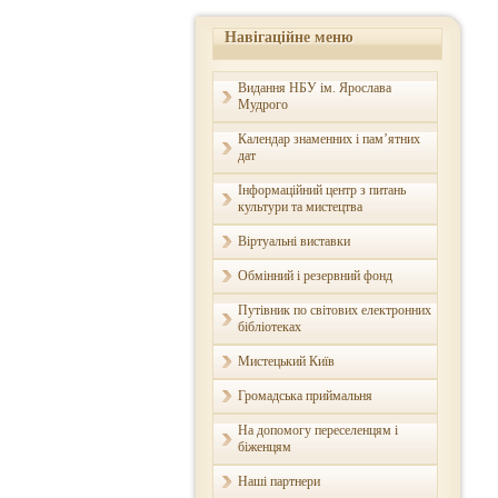
Навігаційне меню
Видання НБУ ім. Ярослава
Мудрого
Календар знаменних і пам’ятних
дат
Інформаційний центр з питань
культури та мистецтва
Віртуальні виставки
Обмінний і резервний фонд
Путівник по світових електронних
бібліотеках
Мистецький Київ
Громадська приймальня
На допомогу переселенцям і
біженцям
Наші партнери