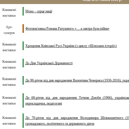
Книжкові
Мова – серце нації
виставки
Арт-
Фотовиставка Романа Ратушного «… а завтра була війна»
галерея
Книжкові
Хрещення Київської Русі-України (з циклу «Шляхами історії»)
виставки
Книжкові
До Дня Української Державності
виставки
Книжкові
До 90-річчя від дня народження Валентина Чемериса (1936-2016), укра
виставки
Книжкові
До 60-річчя від дня народження Тетяни Дзюби (1966), української
виставки
перекладачки, педагогині
Книжкові
До 70-річчя від дня народження Володимира Шовкошитного (1956)
виставки
громадського, політичного та державного діяча