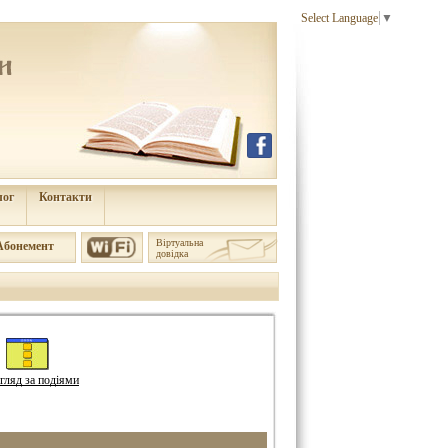
Select Language
▼
лог
Контакти
Віртуальна
Aбонемент
довідка
гляд за подіями