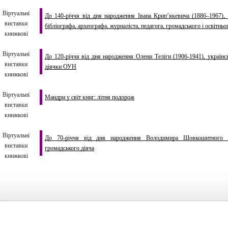
Віртуальні
До 140-річчя від дня народження Івана Крип’якевича (1886–1967), у
виставки
бібліографа, археографа, журналіста, педагога, громадського і освітнь
книжкові
Віртуальні
До 120-річчя від дня народження Олени Теліги (1906-1941), українськ
виставки
діячки ОУН
книжкові
Віртуальні
Мандри у світ книг: літня подорож
виставки
книжкові
Віртуальні
До 70-річчя від дня народження Володимира Шовкошитного (19
виставки
громадського діяча
книжкові