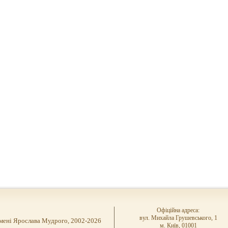
Офіційна адреса:
вул. Михайла Грушевського, 1
імені Ярослава Мудрого, 2002-2026
м. Київ, 01001