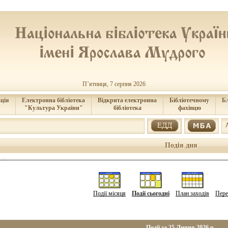
П’ятниця, 7 серпня 2026
ція
Електронна бібліотека
Відкрита електронна
Бібліотечному
Б
"Культура України"
бібліотека
фахівцю
Подія дня
Події місяця
Події сьогодні
План заходів
Пере
Події за 25 Липня 2026 р.