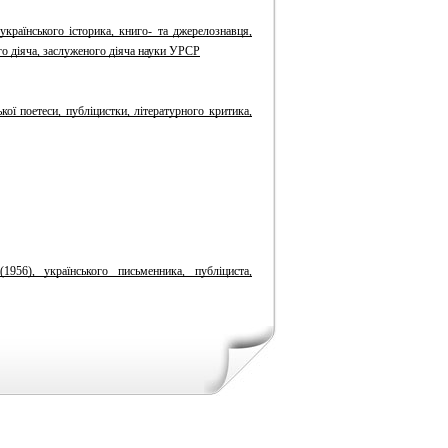
країнського історика, книго- та джерелознавця,
ого діяча, заслуженого діяча науки УРСР
ої поетеси, публіцистки, літературного критика,
56), українського письменника, публіциста,