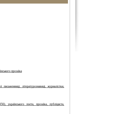
їнського прозаїка
 письменниці, літературознавиці, журналістки,
, українського поета, прозаїка, публіциста,