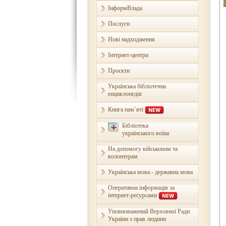
ІнформВлада
Послуги
Нові надходження
Інтернет-центри
Проєкти
Українська бібліотечна
енциклопедія
Книга пам`яті
Бібліотека
українського воїна
На допомогу військовим та
волонтерам
Українська мова - державна мова
Оперативна інформація за
інтернет-ресурсами
Уповноважений Верховної Ради
України з прав людини