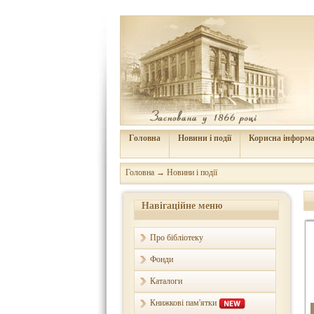
Головна
Новини і події
Корисна інформа
Головна
→
Новини і події
Навігаційне меню
Про бібліотеку
Фонди
Каталоги
Книжкові пам'ятки