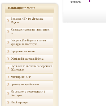
книжкові
Навігаційне меню
Видання НБУ ім. Ярослава
Мудрого
Календар знаменних і пам’ятних
дат
Інформаційний центр з питань
культури та мистецтва
Віртуальні виставки
Обмінний і резервний фонд
Путівник по світових електронних
бібліотеках
Мистецький Київ
Громадська приймальня
На допомогу переселенцям і
біженцям
Наші партнери