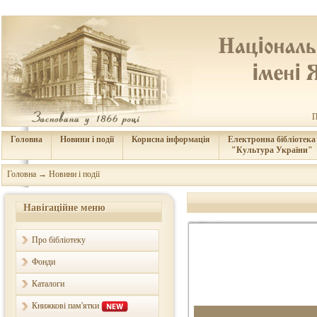
П
Головна
Новини і події
Корисна інформація
Електронна бібліотека
"Культура України"
Головна
→
Новини і події
Навігаційне меню
Про бібліотеку
Фонди
Каталоги
Книжкові пам'ятки