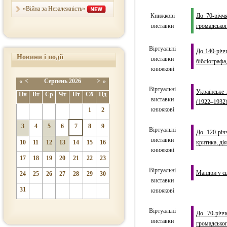
«Війна за Незалежність»
Книжкові
До 70-річч
виставки
громадськог
Віртуальні
До 140-річч
Новини і події
виставки
бібліографа
книжкові
«
<
Серпень
2026
>
»
Віртуальні
Українське
Пн
Вт
Ср
Чт
Пт
Сб
Нд
виставки
(1922–1932
книжкові
1
2
3
4
5
6
7
8
9
Віртуальні
До 120-річ
виставки
10
11
12
13
14
15
16
критика, д
книжкові
17
18
19
20
21
22
23
Віртуальні
Мандри у св
24
25
26
27
28
29
30
виставки
31
книжкові
Віртуальні
До 70-річч
виставки
громадськог