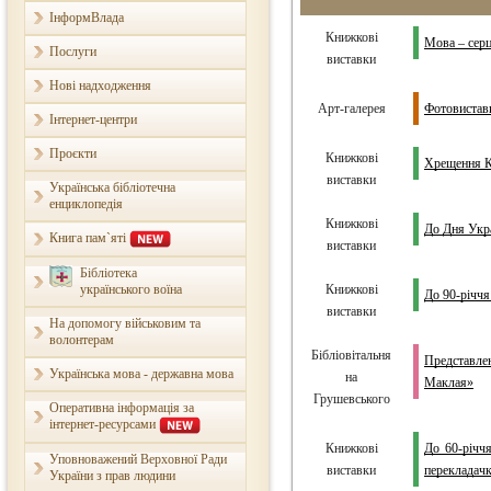
ІнформВлада
Книжкові
Мова – серц
Послуги
виставки
Нові надходження
Арт-галерея
Фотовиставк
Інтернет-центри
Проєкти
Книжкові
Хрещення Ки
виставки
Українська бібліотечна
енциклопедія
Книжкові
До Дня Укра
Книга пам`яті
виставки
Бібліотека
українського воїна
Книжкові
До 90-річчя
виставки
На допомогу військовим та
волонтерам
Бібліовітальня
Представле
Українська мова - державна мова
на
Маклая»
Грушевського
Оперативна інформація за
інтернет-ресурсами
Книжкові
До 60-річчя
Уповноважений Верховної Ради
виставки
перекладачк
України з прав людини