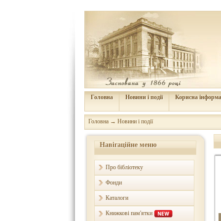
Головна
Новини і події
Корисна інформа
Головна
→
Новини і події
Навігаційне меню
Про бібліотеку
Фонди
Каталоги
Книжкові пам'ятки