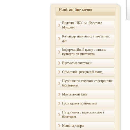
Навігаційне меню
Видання НБУ ім. Ярослава
Мудрого
Календар знаменних і пам’ятних
дат
Інформаційний центр з питань
культури та мистецтва
Віртуальні виставки
Обмінний і резервний фонд
Путівник по світових електронних
бібліотеках
Мистецький Київ
Громадська приймальня
На допомогу переселенцям і
біженцям
Наші партнери