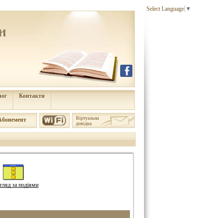
Select Language
▼
лог
Контакти
Віртуальна
Aбонемент
довідка
гляд за подіями