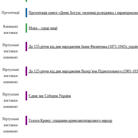
Презентації
Презентація книги «Денис Богуш: таємниці розвідника з паранормал
Книжкові
Мова – серце нації
виставки
Віртуальні
До 155-річчя від дня народження Івана Филипчака (1871-1945), україн
виставки
книжкові
Віртуальні
До 125-річчя від дня народження Валер’яна Підмогильного (1901-1937
виставки
книжкові
Віртуальні
Єднає нас Соборна Україна
виставки
книжкові
Віртуальні
Голоси Криму: спадщина кримськотатарського народу
виставки
книжкові