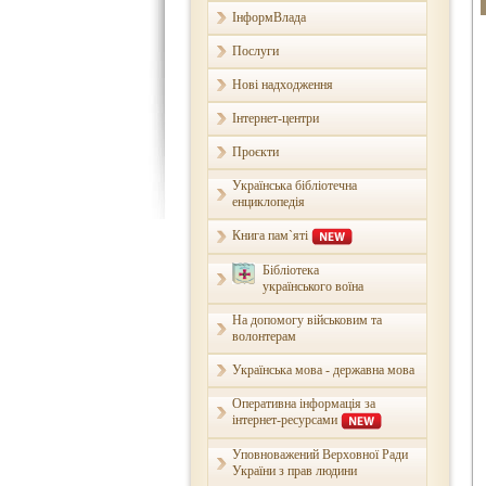
ІнформВлада
Послуги
Нові надходження
Інтернет-центри
Проєкти
Українська бібліотечна
енциклопедія
Книга пам`яті
Бібліотека
українського воїна
На допомогу військовим та
волонтерам
Українська мова - державна мова
Оперативна інформація за
інтернет-ресурсами
Уповноважений Верховної Ради
України з прав людини