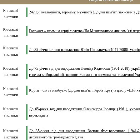
Книжкові
242 дні незламності, героїзму, мужності (До дня пам’яті захисників 
виставки
Книжкові
Голокост – шрам на серці людства (До Міжнародного дня пам’яті жер
виставки
Книжкові
До 85-річчя від дня народження Юрія Покальчука (1941-2008), українс
виставки
Книжкові
До 75-річчя від дня народження Леоніда Каденюка (1951-2018), украї
виставки
генерал-майора авіації, першого та єдиного космонавта незалежної Ук
Книжкові
Крути – бій за майбутнє (До дня пам’яті Героїв Крут) з циклу «Шляха
виставки
Книжкові
До 65-річчя від дня народження Олександра Ірванця (1961), українс
виставки
перекладача
Книжкові
До 85-річчя від дня народження Василя Фольварочного (1941-202
виставки
державного та громадського діяча