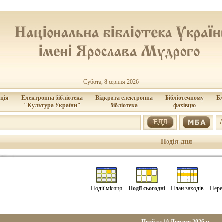
Субота, 8 серпня 2026
ція
Електронна бібліотека
Відкрита електронна
Бібліотечному
Б
"Культура України"
бібліотека
фахівцю
Подія дня
Події місяця
Події сьогодні
План заходів
Пере
Події за 10 Лютого 2026 р.