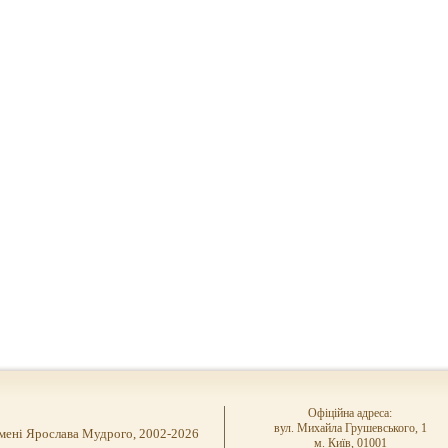
Офіційна адреса:
вул. Михайла Грушевського, 1
імені Ярослава Мудрого, 2002-2026
м. Київ, 01001