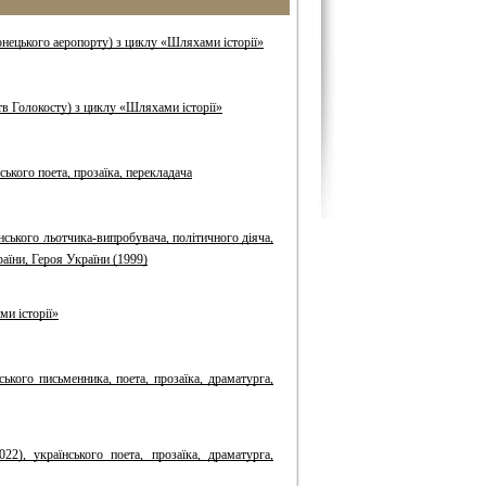
Донецького аеропорту) з циклу «Шляхами історії»
тв Голокосту) з циклу «Шляхами історії»
ького поета, прозаїка, перекладача
нського льотчика-випробувача, політичного діяча,
раїни, Героя України (1999)
ми історії»
ького письменника, поета, прозаїка, драматурга,
2), українського поета, прозаїка, драматурга,