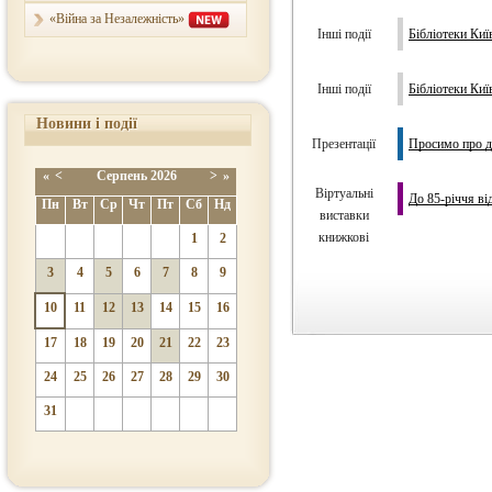
«Війна за Незалежність»
Інші події
Бібліотеки Ки
Інші події
Бібліотеки Ки
Новини і події
Презентації
Просимо про 
«
<
Серпень
2026
>
»
Віртуальні
До 85-річчя ві
Пн
Вт
Ср
Чт
Пт
Сб
Нд
виставки
книжкові
1
2
3
4
5
6
7
8
9
10
11
12
13
14
15
16
17
18
19
20
21
22
23
24
25
26
27
28
29
30
31