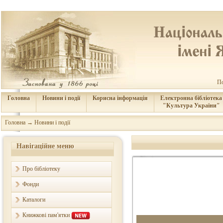
По
Головна
Новини і події
Корисна інформація
Електронна бібліотека
"Культура України"
Головна
→
Новини і події
Навігаційне меню
Про бібліотеку
Фонди
Каталоги
Книжкові пам'ятки