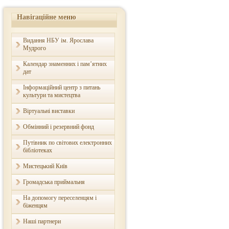
Навігаційне меню
Видання НБУ ім. Ярослава
Мудрого
Календар знаменних і пам’ятних
дат
Інформаційний центр з питань
культури та мистецтва
Віртуальні виставки
Обмінний і резервний фонд
Путівник по світових електронних
бібліотеках
Мистецький Київ
Громадська приймальня
На допомогу переселенцям і
біженцям
Наші партнери