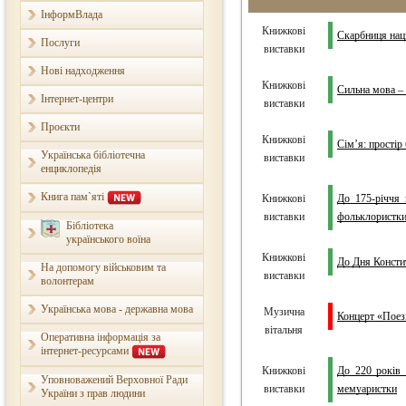
ІнформВлада
Книжкові
Скарбниця наці
Послуги
виставки
Нові надходження
Книжкові
Сильна мова –
Інтернет-центри
виставки
Проєкти
Книжкові
Сім’я: простір 
Українська бібліотечна
виставки
енциклопедія
Книга пам`яті
Книжкові
До 175-річчя 
виставки
фольклористки,
Бібліотека
українського воїна
Книжкові
До Дня Констит
На допомогу військовим та
виставки
волонтерам
Українська мова - державна мова
Музична
Концерт «Поез
вітальня
Оперативна інформація за
інтернет-ресурсами
Книжкові
До 220 років 
Уповноважений Верховної Ради
виставки
мемуаристки
України з прав людини