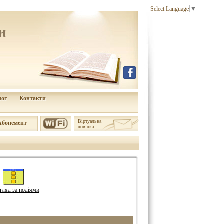
Select Language
▼
лог
Контакти
Віртуальна
Aбонемент
довідка
гляд за подіями