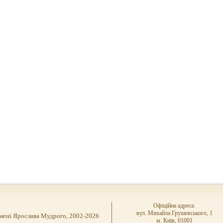
Офіційна адреса:
вул. Михайла Грушевського, 1
імені Ярослава Мудрого, 2002-2026
м. Київ, 01001