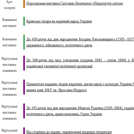
Арт-
Персональна виставка Світлани Леонтьєвої «Передчуття світла»
галерея
Книжкові
Кримські татари як корінний народ України
виставки
Книжкові
До 430-річчя від дня народження Богдана Хмельницького (1595- 1657)
виставки
державного, військового, політичного діяча
Віртуальні
До 180-річчя від часу утворення (грудень 1845 – січень 1846) у К
виставки
української таємничої політичної організації
книжкові
Віртуальні
Прижиттєві видання творів видатних діячів науки і культури України 
виставки
цінних книг НБУ ім. Ярослава Мудрого
книжкові
Віртуальні
До 105-річчя від дня народження Миколи Руденка (1920–2004), українс
виставки
політичного діяча, правозахисника, Героя України
книжкові
Віртуальні
Від сторінки до екрану: екранізовані шедеври літератури