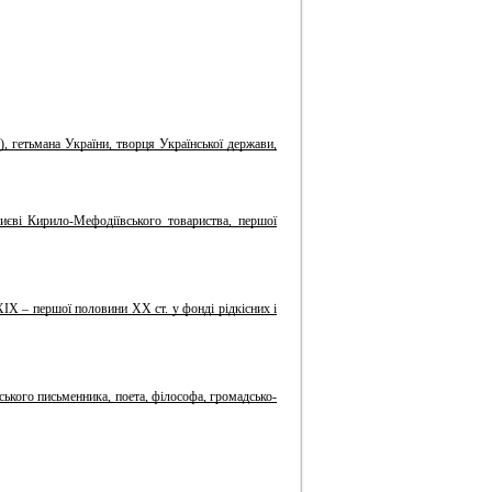
, гетьмана України, творця Української держави,
иєві Кирило-Мефодіївського товариства, першої
ХІХ – першої половини ХХ ст. у фонді рідкісних і
ького письменника, поета, філософа, громадсько-