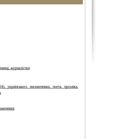
енниці, журналістки
), українського письменника, поета, прозаїка,
а
сьменниці