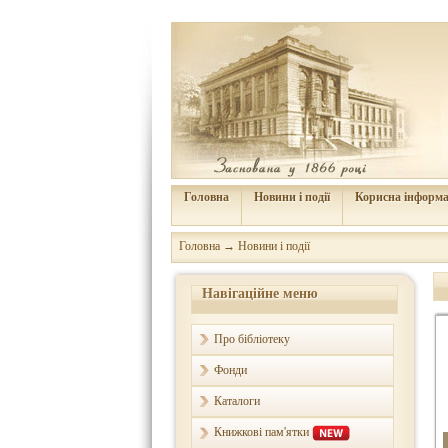
Головна
Новини і події
Корисна інформа
Головна
→
Новини і події
Навігаційне меню
Про бібліотеку
Фонди
Каталоги
Книжкові пам'ятки