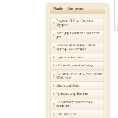
Навігаційне меню
Видання НБУ ім. Ярослава
Мудрого
Календар знаменних і пам’ятних
дат
Інформаційний центр з питань
культури та мистецтва
Віртуальні виставки
Обмінний і резервний фонд
Путівник по світових електронних
бібліотеках
Мистецький Київ
Громадська приймальня
На допомогу переселенцям і
біженцям
Наші партнери