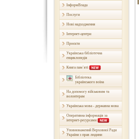
ІнформВлада
Послуги
Нові надходження
Інтернет-центри
Проєкти
Українська бібліотечна
енциклопедія
Книга пам`яті
Бібліотека
українського воїна
На допомогу військовим та
волонтерам
Українська мова - державна мова
Оперативна інформація за
інтернет-ресурсами
Уповноважений Верховної Ради
України з прав людини