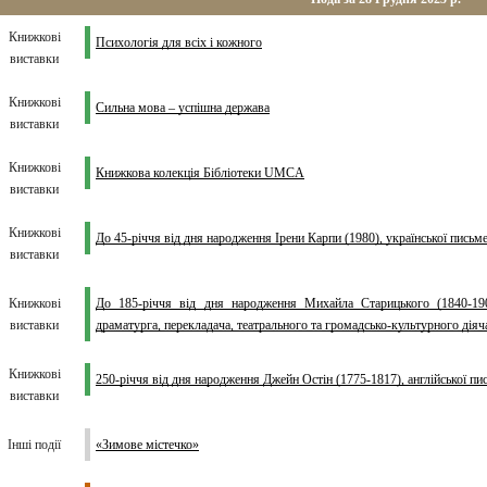
Книжкові
Психологія для всіх і кожного
виставки
Книжкові
Сильна мова – успішна держава
виставки
Книжкові
Книжкова колекція Бібліотеки UMCA
виставки
Книжкові
До 45-річчя від дня народження Ірени Карпи (1980), української письм
виставки
Книжкові
До 185-річчя від дня народження Михайла Старицького (1840-1904
виставки
драматурга, перекладача, театрального та громадсько-культурного діяч
Книжкові
250-річчя від дня народження Джейн Остін (1775-1817), англійської пи
виставки
Інші події
«Зимове містечко»