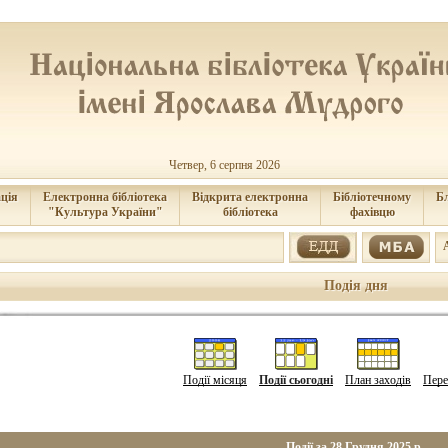
Четвер, 6 серпня 2026
ція
Електронна бібліотека
Відкрита електронна
Бібліотечному
Б
"Культура України"
бібліотека
фахівцю
Подія дня
Події місяця
Події сьогодні
План заходів
Пере
Події за 28 Грудня 2025 р.