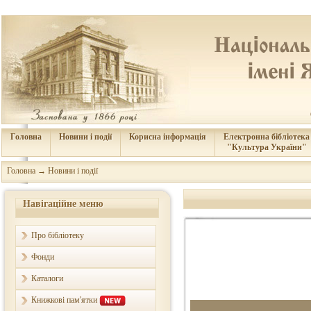
Головна
Новини і події
Корисна інформація
Електронна бібліотека
"Культура України"
Головна
→
Новини і події
Навігаційне меню
Про бібліотеку
Фонди
Каталоги
Книжкові пам'ятки