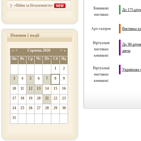
«Війна за Незалежність»
Книжкові
До 175-річч
виставки
Арт-галерея
Виставка х
Новини і події
Віртуальні
До 90-річчя
виставки
«
<
Серпень
2026
>
»
діяча
книжкові
Пн
Вт
Ср
Чт
Пт
Сб
Нд
Віртуальні
1
2
Українське 
виставки
3
4
5
6
7
8
9
книжкові
10
11
12
13
14
15
16
17
18
19
20
21
22
23
24
25
26
27
28
29
30
31