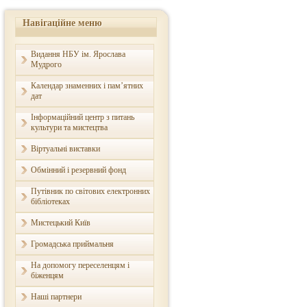
Навігаційне меню
Видання НБУ ім. Ярослава
Мудрого
Календар знаменних і пам’ятних
дат
Інформаційний центр з питань
культури та мистецтва
Віртуальні виставки
Обмінний і резервний фонд
Путівник по світових електронних
бібліотеках
Мистецький Київ
Громадська приймальня
На допомогу переселенцям і
біженцям
Наші партнери