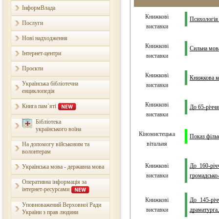
ІнформВлада
Книжкові
Психологія 
Послуги
виставки
Нові надходження
Книжкові
Сильна мов
Інтернет-центри
виставки
Проєкти
Книжкові
Книжкова к
Українська бібліотечна
виставки
енциклопедія
Книжкові
Книга пам`яті
До 65-річчя
виставки
Бібліотека
українського воїна
Кіномистецька
Показ фільм
вітальня
На допомогу військовим та
волонтерам
Книжкові
До 160-річ
Українська мова - державна мова
виставки
громадсько
Оперативна інформація за
інтернет-ресурсами
Книжкові
До 145-річ
Уповноважений Верховної Ради
виставки
драматурга,
України з прав людини