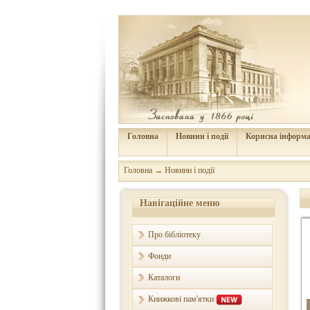
Головна
Новини і події
Корисна інформа
Головна
→
Новини і події
Навігаційне меню
Про бібліотеку
Фонди
Каталоги
Книжкові пам'ятки