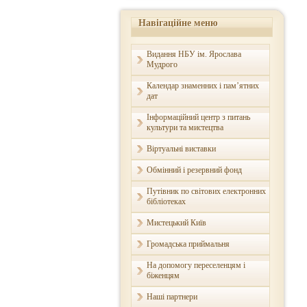
Навігаційне меню
Видання НБУ ім. Ярослава
Мудрого
Календар знаменних і пам’ятних
дат
Інформаційний центр з питань
культури та мистецтва
Віртуальні виставки
Обмінний і резервний фонд
Путівник по світових електронних
бібліотеках
Мистецький Київ
Громадська приймальня
На допомогу переселенцям і
біженцям
Наші партнери