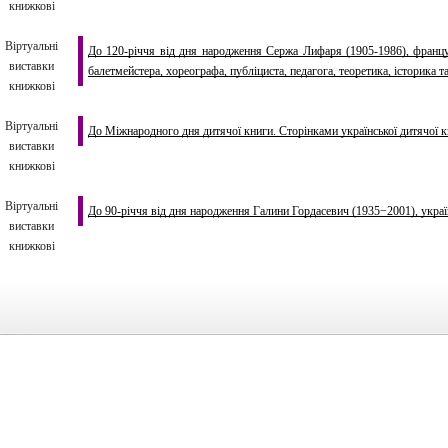
книжкові
Віртуальні
До 120-річчя від дня народження Сержа Лифаря (1905-1986), француз
виставки
балетмейстера, хореографа, публіциста, педагога, теоретика, історика 
книжкові
Віртуальні
До Міжнародного дня дитячої книги. Сторінками української дитячої 
виставки
книжкові
Віртуальні
До 90-річчя від дня народження Галини Гордасевич (1935−2001), україн
виставки
книжкові