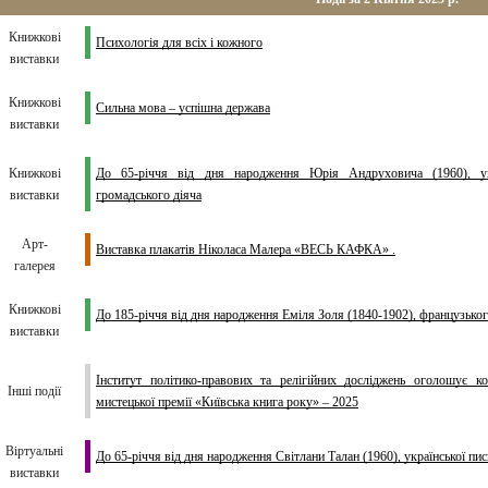
Книжкові
Психологія для всіх і кожного
виставки
Книжкові
Сильна мова – успішна держава
виставки
Книжкові
До 65-річчя від дня народження Юрія Андруховича (1960), укра
виставки
громадського діяча
Арт-
Виставка плакатів Ніколаса Малера «ВЕСЬ КАФКА» .
галерея
Книжкові
До 185-річчя від дня народження Еміля Золя (1840-1902), французько
виставки
Інститут політико-правових та релігійних досліджень оголошує ко
Інші події
мистецької премії «Київська книга року» – 2025
Віртуальні
До 65-річчя від дня народження Світлани Талан (1960), української пи
виставки