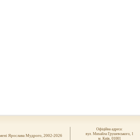
Офіційна адреса:
вул. Михайла Грушевського, 1
імені Ярослава Мудрого, 2002-2026
м. Київ, 01001