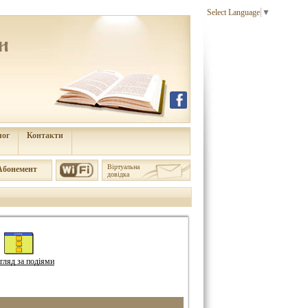
Select Language
▼
лог
Контакти
Віртуальна
Aбонемент
довідка
гляд за подіями