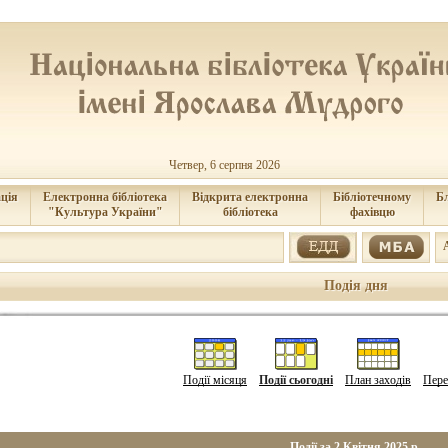
Четвер, 6 серпня 2026
ція
Електронна бібліотека
Відкрита електронна
Бібліотечному
Б
"Культура України"
бібліотека
фахівцю
Подія дня
Події місяця
Події сьогодні
План заходів
Пере
Події за 2 Квітня 2025 р.