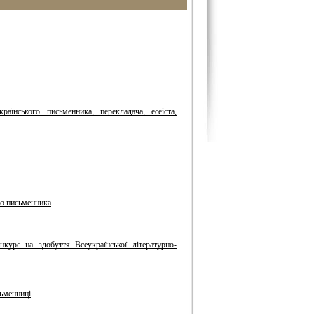
їнського письменника, перекладача, есеїста,
го письменника
нкурс на здобуття Всеукраїнської літературно-
сьменниці