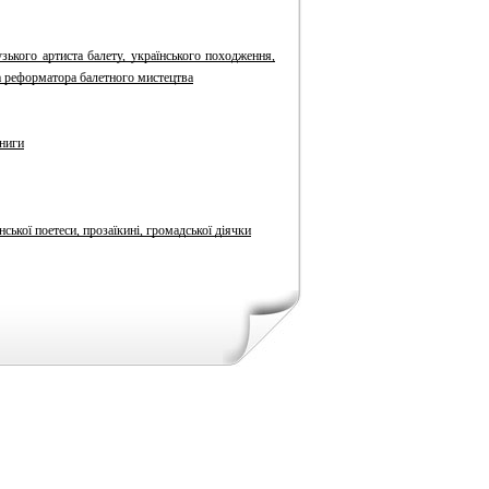
ького артиста балету, українського походження,
та реформатора балетного мистецтва
книги
ської поетеси, прозаїкині, громадської діячки