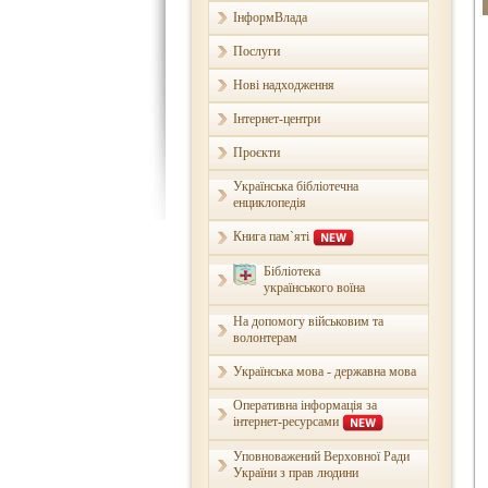
ІнформВлада
Послуги
Нові надходження
Інтернет-центри
Проєкти
Українська бібліотечна
енциклопедія
Книга пам`яті
Бібліотека
українського воїна
На допомогу військовим та
волонтерам
Українська мова - державна мова
Оперативна інформація за
інтернет-ресурсами
Уповноважений Верховної Ради
України з прав людини