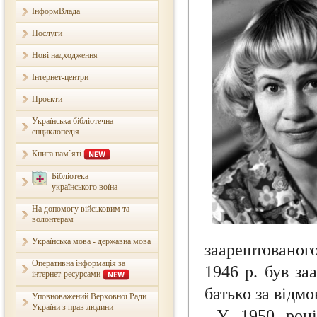
ІнформВлада
Послуги
Нові надходження
Інтернет-центри
Проєкти
Українська бібліотечна
енциклопедія
Книга пам`яті
Бібліотека
українського воїна
На допомогу військовим та
волонтерам
Українська мова - державна мова
заарештованого
Оперативна інформація за
1946 р. був за
інтернет-ресурсами
батько за відм
Уповноважений Верховної Ради
України з прав людини
У 1950 році