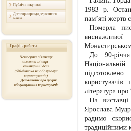
Галина Горда
Публічні закупівлі
1983 р. Оста
Договори оренди державного
пам’яті жертв с
майна
Померла пис
виснажливої
Монастирському
Графік роботи
До 90-річч
Четверта п'ятниця
кожного місяця –
Національній
санітарний день
(бібліотека не обслуговує
підготовлено
користувачів).
Детальніше про графік
користувачів 
обслуговування користувачів
література про ї
На виставці
Ярослава Мудро
радимо скори
традиційними 