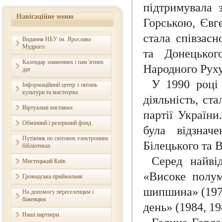
підтримувала 
Навігаційне меню
Горською, Євг
стала співзас
Видання НБУ ім. Ярослава
Мудрого
та Донецьког
Календар знаменних і пам’ятних
Народного Руху
дат
У 1990 році 
Інформаційний центр з питань
культури та мистецтва
діяльність, ст
Віртуальні виставки
партії України
Обмінний і резервний фонд
була відзнач
Путівник по світових електронних
Білецького та 
бібліотеках
Серед найві
Мистецький Київ
«Високе полум
Громадська приймальня
шипшина» (1974
На допомогу переселенцям і
біженцям
день» (1984, 19
Наші партнери