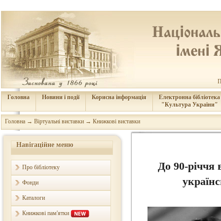
П
Головна
Новини і події
Корисна інформація
Електронна бібліотека
"Культура України"
Головна
→
Віртуальні виставки
→
Книжкові виставки
Навігаційне меню
До 90-річчя 
Про бібліотеку
українс
Фонди
Каталоги
Книжкові пам'ятки