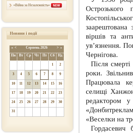
«Війна за Незалежність»
Острозького 
Костопільськог
заарештована 
Новини і події
віршів та ант
ув’язнення. По
«
<
Серпень
2026
>
»
Чернігова.
Пн
Вт
Ср
Чт
Пт
Сб
Нд
Після смерті
1
2
роки. Звільни
3
4
5
6
7
8
9
Працювала ке
10
11
12
13
14
15
16
селищі Ханжон
17
18
19
20
21
22
23
редактором у
24
25
26
27
28
29
30
«Донбитреклам
31
«Веселки на тр
Гордасевич 