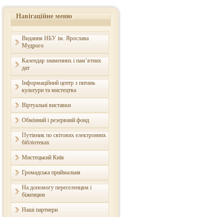
Навігаційне меню
Видання НБУ ім. Ярослава
Мудрого
Календар знаменних і пам’ятних
дат
Інформаційний центр з питань
культури та мистецтва
Віртуальні виставки
Обмінний і резервний фонд
Путівник по світових електронних
бібліотеках
Мистецький Київ
Громадська приймальня
На допомогу переселенцям і
біженцям
Наші партнери