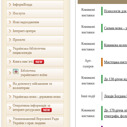
ІнформВлада
Книжкові
Психологія для 
Послуги
виставки
Нові надходження
Книжкові
Сильна мова – 
Інтернет-центри
виставки
Проєкти
Книжкові
Книжкова коле
Українська бібліотечна
виставки
енциклопедія
Арт-
Книга пам`яті
Мистецька вист
галерея
Бібліотека
українського воїна
Книжкові
До 130-річчя в
виставки
На допомогу військовим та
волонтерам
Інші події
Лекція Богдана
Українська мова - державна мова
Оперативна інформація за
інтернет-ресурсами
Книжкові
До 170-річчя в
виставки
етнографа, фол
Уповноважений Верховної Ради
України з прав людини