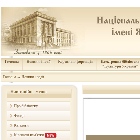
Головна
Новини і події
Корисна інформація
Електронна бібліотека
"Культура України"
Головна
→
Новини і події
Навігаційне меню
Про бібліотеку
Фонди
Каталоги
Книжкові пам'ятки