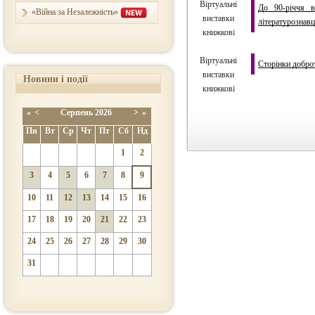
Віртуальні
До 90-річчя в
«Війна за Незалежність»
виставки
літературознавц
книжкові
Віртуальні
Сторінки доброт
виставки
Новини і події
книжкові
«
<
Серпень
2026
>
»
Пн
Вт
Ср
Чт
Пт
Сб
Нд
1
2
3
4
5
6
7
8
9
10
11
12
13
14
15
16
17
18
19
20
21
22
23
24
25
26
27
28
29
30
31