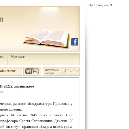
Select Language
▼
лог
Контакти
Віртуальна
Aбонемент
довідка
5-2022), українського
та
менник-фантаст, кінодраматург. Працював у
иною Дяченко.
дився 14 квітня 1945 року в Києві. Син
, професора Сергія Степановича Дяченка. У
ий інститут, працював лікарем-психіатром.