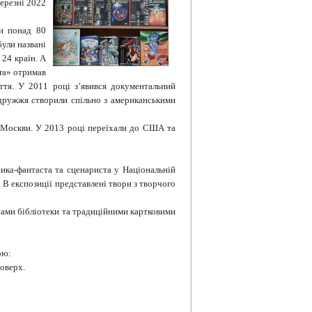
ерезні 2022
ми понад 80
були названі
24 країн. А
ra» отримав
тя. У 2011 році з’явився документальний
одружжя створили спільно з американськими
 Москви. У 2013 році переїхали до США та
ика-фантаста та сценариста у Національній
. В експозиції представлені твори з творчого
ами бібліотеки та традиційними картковими
ою:
поверх.