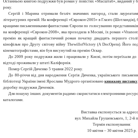
Останньою книгою подружжя був роман у повістях «Масштаб», виданий у б
року.
Сергій і Марина отримали безліч значимих нагород, стали лауреата
літературних премій. На конференції «Єврокон-2005» в Глазго (Шотландія), 
кращими письменниками-фантастами Європи по голосуванню представників 
на конференції «Єврокон-2008», яка проходила в Москві, їх роман «Vitanost
премію як кращий фантастичний роман початку двадцять першого століт
кінофільм про Другу світову війну ThewillofVictory (A DocOpera). Його п
кінематографістами, він був висунутий на премію Оскар.
До 2009 року подружжя жили і працювали у Києві, потім переїхали до
відтоді проживали у штаті Каліфорнія.
Помер Сергій Дяченко 5 травня 2022 року.
До 80-річчя від дня народження Сергія Дяченка, українського письменн
бібліотеці України імені Ярослава Мудрого організовано
книжкову виставку
доробку подружжя Дяченків.
Для пошуку інших документів радимо скористатися електронними ресурс
каталогами.
Виставка експонується за адрес
вул. Михайла Грушевського, 1; 2-й 
Термін експонування:
10 квітня – 30 квітня 2025 р.