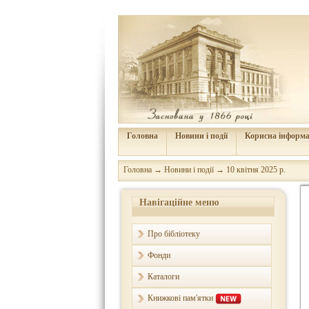
Головна
Новини і події
Корисна інформа
Головна
→
Новини і події
→
10 квітня 2025 р.
Навігаційне меню
Про бібліотеку
Фонди
Каталоги
Книжкові пам'ятки