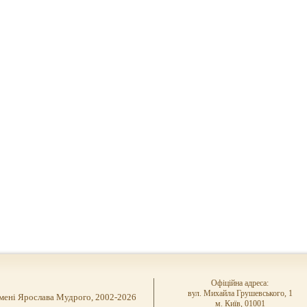
Офіційна адреса:
вул. Михайла Грушевського, 1
імені Ярослава Мудрого, 2002-2026
м. Київ, 01001