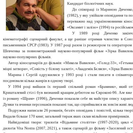
Кандидат біологічних наук.
До співпраці із Мариною Дяченко
(1982), у яку увійшли оповідання та п
переважно над україномовними кінос
«Оксамит і залізо» (1994) та російсько
У 1989 році Дяченко закінчи
кінематографії сценарний факульт, а ще раніше отримав членство в Союз
письменників СРСР (1983). У 1987 році разом із режисером та оператором ст
Шевченка за повнометражний науково-популярний фільм «Зірка Вавилова
науково-популярних фільмів.
Автор кіносценаріїв до фільмів: «Микола Вавилов», «Голод-33», «Гетьма
міцні затвори», «Совість у білому халаті», «Академік Бєляєв», «Зірка Вавилов
Марина і Сергій одружилися у 1993 році і стали писати в співавторс
поєднювали кілька жанрів в одному творі.
У 1994 році вийшов їх перший спільний роман «Брамник», який от
Кришталевий стіл і був визнаний кращим дебютом на Євроконі-96. Але вж
із роману «Шрам» (1996), Дяченки показали себе як майстри опису характ
Думки та вчинки персонажів показані так, що сприймалися як зовсім живі лю
Подружжя написали 26 романів, безліч оповідань і повістей, кілька творі
Видали більше 170 книг, загальний тираж яких склав мільйони примірників.
Найвідоміші твори: трилогія «Відьмине століття» (1997-2020), цикл 
дилогія Vita Nostra (2007, 2021), а також сценарій до фільму «Заселений ост