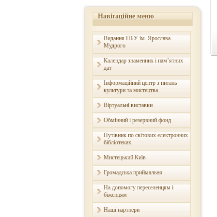
Навігаційне меню
Видання НБУ ім. Ярослава
Мудрого
Календар знаменних і пам’ятних
дат
Інформаційний центр з питань
культури та мистецтва
Віртуальні виставки
Обмінний і резервний фонд
Путівник по світових електронних
бібліотеках
Мистецький Київ
Громадська приймальня
На допомогу переселенцям і
біженцям
Наші партнери