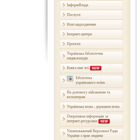
ІнформВлада
Послуги
Нові надходження
Інтернет-центри
Проєкти
Українська бібліотечна
енциклопедія
Книга пам`яті
Бібліотека
українського воїна
На допомогу військовим та
волонтерам
Українська мова - державна мова
Оперативна інформація за
інтернет-ресурсами
Уповноважений Верховної Ради
України з прав людини