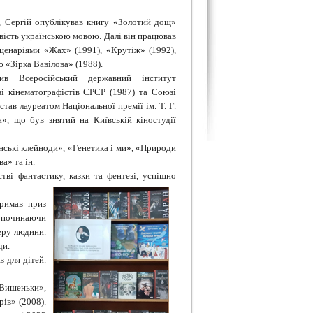
, Сергій опублікував книгу «Золотий дощ»
овість українською мовою. Далі він працював
ценаріями «Жах» (1991), «Крутіж» (1992),
ю «Зірка Вавілова» (1988).
в Всеросійський державний інститут
і кінематографістів СРСР (1987) та Союзі
ав лауреатом Національної премії ім. Т. Г.
», що був знятий на Київській кіностудії
нські клейноди», «Генетика і ми», «Природи
а» та ін.
тві фантастику, казки та фентезі, успішно
римав приз
е починаючи
еру людини.
ди.
в для дітей.
«Вишеньки»,
рів» (2008).