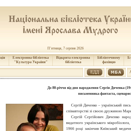
П’ятниця, 7 серпня 2026
ція
Електронна бібліотека
Відкрита електронна
Бібліотечному
Б
"Культура України"
бібліотека
фахівцю
До 80-річчя від дня народження Сергія Дяченка (194
письменника-фантаста, сценарис
Сергій Дяченко – український пись
співавторстві зі своєю дружиною Мар
Сергій Сергійович Дяченко наро
видатного українського мікробіолога
1966 році закінчив Київський медичн