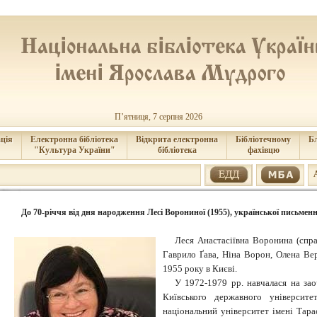
П’ятниця, 7 серпня 2026
ція
Електронна бібліотека
Відкрита електронна
Бібліотечному
Б
"Культура України"
бібліотека
фахівцю
До 70-річчя від дня народження Лесі Ворониної (1955), української письмен
Леся Анастасіївна Воронина (спра
Гаврило Ґава, Ніна Ворон, Олена Ве
1955 року в Києві.
У 1972-1979 рр. навчалася на зао
Київського державного університе
національний університет імені Тар