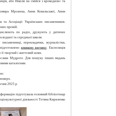
ців, або Ніколи на смійся з крокодила» та
авомира Мрожека, Анни Ковальської, Анни
 та Асоціації Українських письменників.
рних премій.
ранслюють по радіо, друкують у дитячих
 молодшої та середньої школи.
 письменниці, перекладачки, журналістки,
 підготовлено
. Експозиція
книжкову виставку
 її творчий і життєвий шлях.
рослава Мудрого. Для пошуку інших видань
овими каталогами.
ою:
поверх.
езня 2025 р.
нформацію підготувала головний бібліотекар
соціокультурної діяльності Тетяна Кириленко