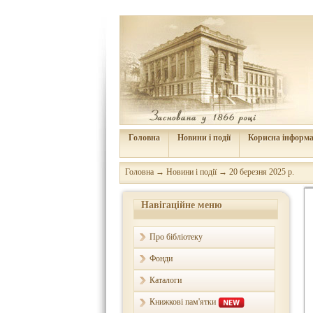
Головна
Новини і події
Корисна інформа
Головна
→
Новини і події
→
20 березня 2025 р.
Навігаційне меню
Про бібліотеку
Фонди
Каталоги
Книжкові пам'ятки