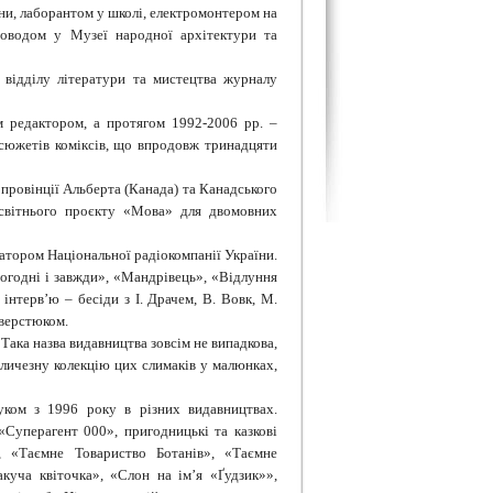
ни, лаборантом у школі, електромонтером на
соводом у Музеї народної архітектури та
 відділу літератури та мистецтва журналу
 редактором, а протягом 1992-2006 рр. –
сюжетів коміксів, що впродовж тринадцяти
 провінції Альберта (Канада) та Канадського
освітнього проєкту «Мова» для двомовних
атором Національної радіокомпанії України.
огодні і завжди», «Мандрівець», «Відлуння
нтерв’ю – бесіди з І. Драчем, В. Вовк, М.
Сверстюком.
ака назва видавництва зовсім не випадкова,
еличезну колекцію цих слимаків у малюнках,
ком з 1996 року в різних видавництвах.
«Суперагент 000», пригодницькі та казкові
, «Таємне Товариство Ботанів», «Таємне
куча квіточка», «Слон на ім’я «Ґудзик»»,