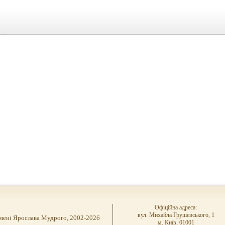
Офіційна адреса:
вул. Михайла Грушевського, 1
імені Ярослава Мудрого, 2002-2026
м. Київ, 01001