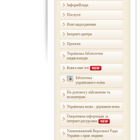
ІнформВлада
Послуги
Нові надходження
Інтернет-центри
Проєкти
Українська бібліотечна
енциклопедія
Книга пам`яті
Бібліотека
українського воїна
На допомогу військовим та
волонтерам
Українська мова - державна мова
Оперативна інформація за
інтернет-ресурсами
Уповноважений Верховної Ради
України з прав людини