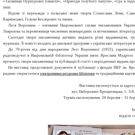
«Таємниця Пурпурової планети», «Пригоди голубого папуги», «Гра в індіан
інші.
Відомі її переклади з польської мови творів Станіслава Лема, Сл
Карвінської, Гелени Бехлерової та інших.
Леся Воронина – членкиня Національної спілки письменників України
Лавреатка та переможниця численних міжнародних та вітчизняних літерату
Сьогодні твори письменниці активно видають різні видавництва, т
журналах. Її повісті входять до шкільної програми з української літератури
До 70-річчя від дня народження Лесі Ворониної (1955), української
радіоведучої в Національній бібліотеці України імені Ярослава Мудрого
презентує твори письменниці та публікації й статті з періодичних видань про
На виставці представлені документи й публікації з фондів НБУ ім. Я
радимо скористатися
та традиційними картк
електронними ресурсами бібліотеки
Виставка експонується за адрес
вул. Набережно-Хрещатицька, 1; 3-й 
Термін експонування: 20 березня – 31 бер
І
відділу 