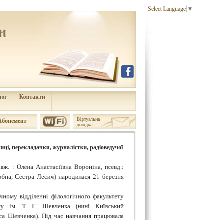
Select Language
▼
лог
Контакти
Віртуальна
Aбонемент
довідка
ниці, перекладачки, журналістки, радіоведучої
вж. : Олена Анастасіївна Вороніна, псевд.:
рбна, Сестра Лесич) народилася 21 березня
чному відділенні філологічного факультету
ту ім. Т. Г. Шевченка (нині Київський
аса Шевченка). Під час навчання працювала