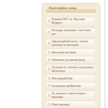
Навігаційне меню
Видання НБУ ім. Ярослава
Мудрого
Календар знаменних і пам’ятних
дат
Інформаційний центр з питань
культури та мистецтва
Віртуальні виставки
Обмінний і резервний фонд
Путівник по світових електронних
бібліотеках
Мистецький Київ
Громадська приймальня
На допомогу переселенцям і
біженцям
Наші партнери