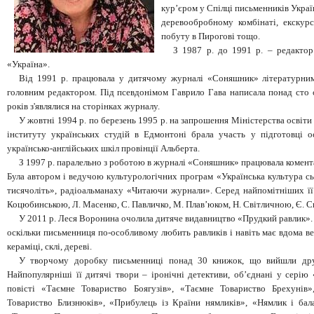
кур’єром у Спілці письменників Украї
деревообробному комбінаті, екскур
побуту в Пирогові тощо.
З 1987 р. до 1991 р. – редактор
«Україна».
Від 1991 р. працювала у дитячому журналі «Соняшник» літературним
головним редактором. Під псевдонімом Гаврило Гава написала понад сто 
років з'являлися на сторінках журналу.
У жовтні 1994 р. по березень 1995 р. на запрошення Міністерства освіти
інституту українських студій в Едмонтоні брала участь у підготовці 
українсько-англійських шкіл провінції Альберта.
З 1997 р. паралельно з роботою в журналі «Соняшник» працювала комент
Була автором і ведучою культурологічних програм «Українська культура сь
тисячоліть», радіоальманаху «Читаючи журнали». Серед найпомітніших її і
Коцюбинською, Л. Масенко, С. Павличко, М. Плав’юком, Н. Світличною, Є. 
У 2011 р. Леся Воронина очолила дитяче видавництво «Прудкий равлик». Т
оскільки письменниця по-особливому любить равликів і навіть має вдома в
кераміці, склі, дереві.
У творчому доробку письменниці понад 30 книжок, що вийшли дру
Найпопулярніші її дитячі твори – іронічні детективи, об’єднані у серію 
повісті «Таємне Товариство Боягузів», «Таємне Товариство Брехунів»
Товариство Близнюків», «Прибулець із Країни нямликів», «Нямлик і бала