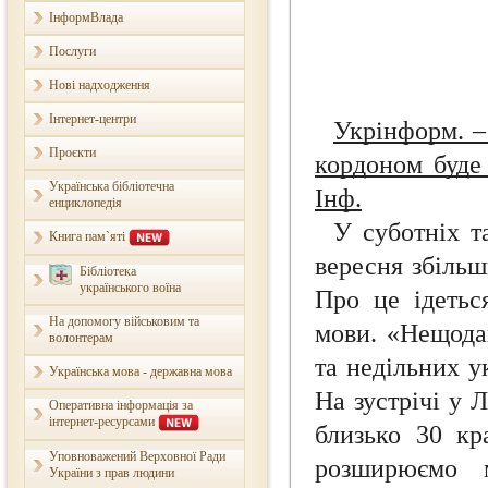
ІнформВлада
Послуги
Нові надходження
Інтернет-центри
Укрінформ. – 
Проєкти
кордоном буде
Українська бібліотечна
Інф.
енциклопедія
У суботніх т
Книга пам`яті
вересня збільш
Бібліотека
українського воїна
Про це ідетьс
На допомогу військовим та
мови. «Нещодав
волонтерам
та недільних у
Українська мова - державна мова
На зустрічі у 
Оперативна інформація за
інтернет-ресурсами
близько 30 кр
Уповноважений Верховної Ради
розширюємо 
України з прав людини