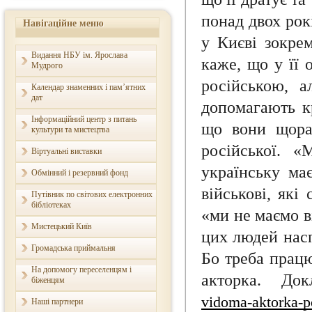
понад двох рок
Навігаційне меню
у Києві зокрем
Видання НБУ ім. Ярослава
каже, що у її 
Мудрого
російською, а
Календар знаменних і пам’ятних
дат
допомагають к
Інформаційний центр з питань
що вони щора
культури та мистецтва
російської. 
Віртуальні виставки
українську ма
Обмінний і резервний фонд
військові, які
Путівник по світових електронних
бібліотеках
«ми не маємо в
Мистецький Київ
цих людей насп
Громадська приймальня
Бо треба працю
На допомогу переселенцям і
акторка. До
біженцям
vidoma-aktorka-p
Наші партнери