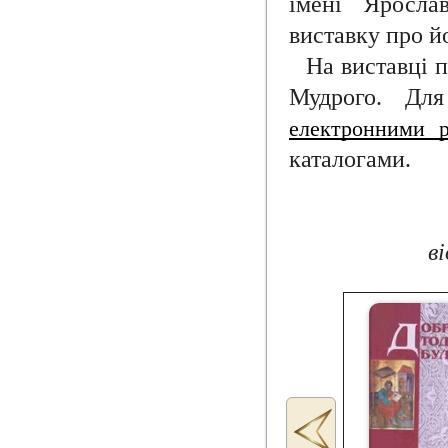
імені Яросла
виставку про й
На виставці 
Мудрого. Дл
електронними р
каталогами.
ві