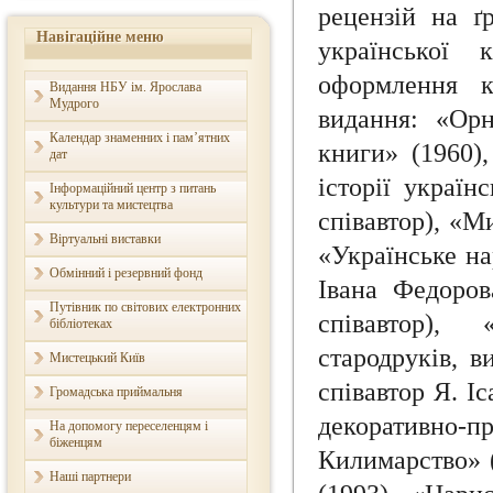
рецензій на ґ
Навігаційне меню
української 
оформлення к
Видання НБУ ім. Ярослава
Мудрого
видання: «Орн
Календар знаменних і пам’ятних
книги» (1960)
дат
історії україн
Інформаційний центр з питань
культури та мистецтва
співавтор), «М
Віртуальні виставки
«Українське н
Обмінний і резервний фонд
Івана Федоров
Путівник по світових електронних
співавтор),
бібліотеках
стародруків, в
Мистецький Київ
співавтор Я. І
Громадська приймальня
декоративно
На допомогу переселенцям і
біженцям
Килимарство» (
Наші партнери