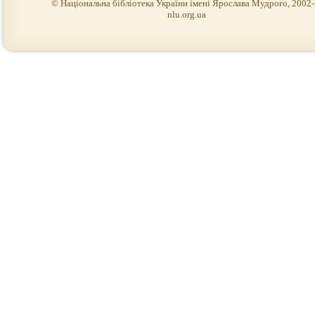
© Національна бібліотека України імені Ярослава Мудрого, 2002
nlu.org.ua