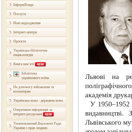
ІнформВлада
Послуги
Нові надходження
Інтернет-центри
Проєкти
Українська бібліотечна
енциклопедія
Книга пам`яті
Бібліотека
Львові на ре
українського воїна
поліграфічного
На допомогу військовим та
волонтерам
академія друка
Українська мова - державна мова
У 1950–1952 
Оперативна інформація за
видавництві. 
інтернет-ресурсами
Львівського му
Уповноважений Верховної Ради
України з прав людини
згодом завідув