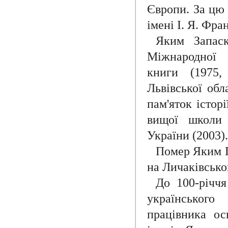
Європи. За цю
імені І. Я. Фра
Яким Запаск
Міжнародної а
книги (1975,
Львівської обл
пам'яток істор
вищої школи 
України (2003)
Помер Яким П
на Личаківсько
До 100-річчя
українського
працівника ос