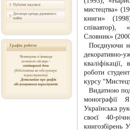
(1993), «Нари
Публічні закупівлі
мистецтва» (19
Договори оренди державного
книги» (1998
майна
співавтор), 
Словник» (2000,
Поєднуючи на
Графік роботи
декоративно-
Четверта п'ятниця
кожного місяця –
кваліфікації,
санітарний день
(бібліотека не обслуговує
роботи студент
користувачів).
Детальніше про графік
курсу "Мистецт
обслуговування користувачів
Видатною под
монографії Я
Українська рук
своєї 40-річ
книгозбірень У