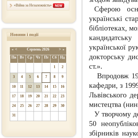
«Війна за Незалежність»
Сферою осн
українські ста
бібліотеках, м
Новини і події
кандидатськ
української ру
«
<
Серпень
2026
>
»
докторську ди
Пн
Вт
Ср
Чт
Пт
Сб
Нд
ст.».
1
2
Впродовж 195
3
4
5
6
7
8
9
кафедри, з 199
10
11
12
13
14
15
16
Львівського де
17
18
19
20
21
22
23
мистецтва (нин
24
25
26
27
28
29
30
У творчому д
31
50 неопубліко
збірників наук