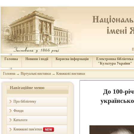
П
Головна
Новини і події
Корисна інформація
Електронна бібліотека
"Культура України"
Головна
→
Віртуальні виставки
→
Книжкові виставки
Навігаційне меню
До 100-річ
українсько
Про бібліотеку
Фонди
Каталоги
Книжкові пам'ятки