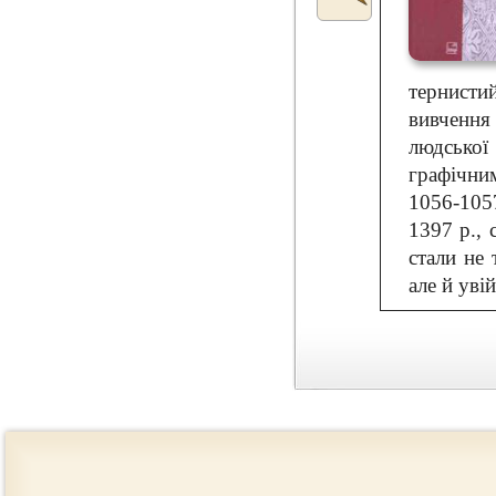
тернисти
вивчення
людської
графічни
1056-1057
1397 р., 
стали не
але й уві