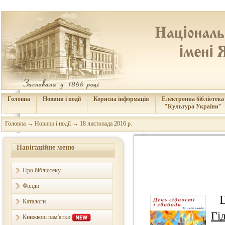
Головна
Новини і події
Корисна інформація
Електронна бібліотека
"Культура України"
Головна
→
Новини і події
→
18 листопада 2016 р.
Навігаційне меню
Про бібліотеку
Фонди
Каталоги
Гі
Книжкові пам'ятки