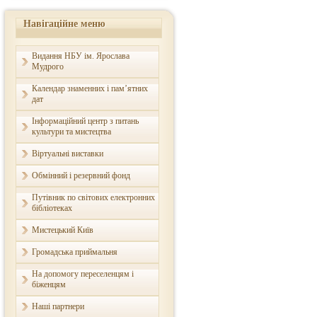
Навігаційне меню
Видання НБУ ім. Ярослава
Мудрого
Календар знаменних і пам’ятних
дат
Інформаційний центр з питань
культури та мистецтва
Віртуальні виставки
Обмінний і резервний фонд
Путівник по світових електронних
бібліотеках
Мистецький Київ
Громадська приймальня
На допомогу переселенцям і
біженцям
Наші партнери