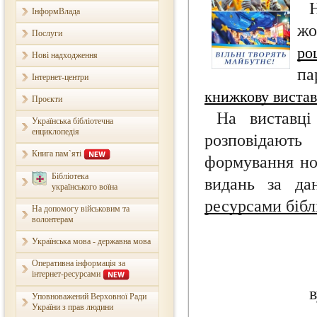
ІнформВлада
жо
Послуги
ро
Нові надходження
па
Інтернет-центри
книжкову виста
Проєкти
На виставці
Українська бібліотечна
енциклопедія
розповідають
Книга пам`яті
формування но
Бібліотека
видань за да
українського воїна
ресурсами бібл
На допомогу військовим та
волонтерам
Українська мова - державна мова
Оперативна інформація за
інтернет-ресурсами
в
Уповноважений Верховної Ради
України з прав людини