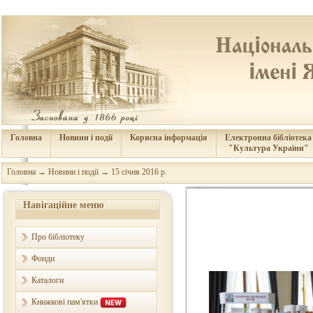
Головна
Новини і події
Корисна інформація
Електронна бібліотека
"Культура України"
Головна
→
Новини і події
→
15 січня 2016 р.
Навігаційне меню
Про бібліотеку
Фонди
Каталоги
Книжкові пам'ятки