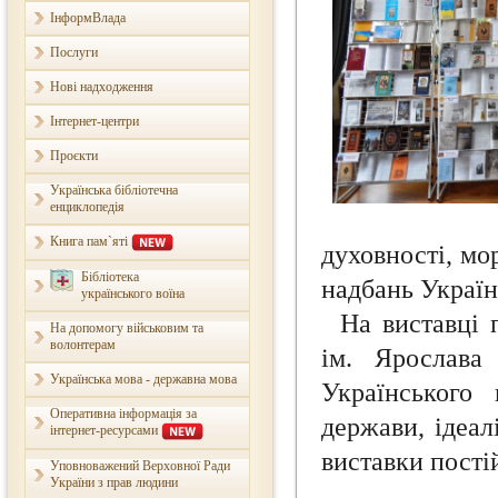
ІнформВлада
Послуги
Нові надходження
Інтернет-центри
Проєкти
Українська бібліотечна
енциклопедія
Книга пам`яті
духовності, мо
Бібліотека
надбань Україн
українського воїна
На виставці 
На допомогу військовим та
волонтерам
ім. Ярослава
Українська мова - державна мова
Українського
Оперативна інформація за
держави, ідеал
інтернет-ресурсами
виставки пості
Уповноважений Верховної Ради
України з прав людини