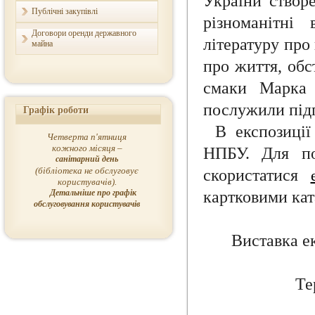
України створ
Публічні закупівлі
різноманітні
Договори оренди державного
літературу про
майна
про життя, обс
смаки Марка 
послужили підг
Графік роботи
В експозиції
Четверта п'ятниця
кожного місяця –
НПБУ. Для по
санітарний день
(бібліотека не обслуговує
скористатися
користувачів).
Детальніше про графік
картковими кат
обслуговування користувачів
Виставка ек
Те