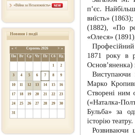
«Війна за Незалежність»
п’єс. Найбільш
виїсть» (1863)
(1882), «По ре
Новини і події
«Олеся» (1891)
Професійний 
«
<
Серпень
2026
>
»
1871 року в р
Пн
Вт
Ср
Чт
Пт
Сб
Нд
Основ’яненка) 
1
2
Виступаючи в
3
4
5
6
7
8
9
Марко Кропивн
10
11
12
13
14
15
16
Створені ним 
17
18
19
20
21
22
23
(«Наталка-Пол
24
25
26
27
28
29
30
Бульба» за о
31
історію театру.
Розвиваючи 