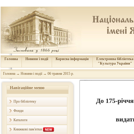
Головна
Новини і події
Корисна інформація
Електронна бібліотека
"Культура України"
Головна
→
Новини і події
→
06 травня 2015 р.
Навігаційне меню
До 175
-
річчя
Про бібліотеку
Фонди
видат
Каталоги
Книжкові пам'ятки