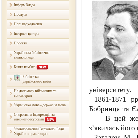
ІнформВлада
Послуги
Нові надходження
Інтернет-центри
Проєкти
Українська бібліотечна
енциклопедія
Книга пам`яті
Бібліотека
українського воїна
університету.
На допомогу військовим та
волонтерам
1861-1871 р
Українська мова - державна мова
Бобринця та Єл
Оперативна інформація за
В цей же час
інтернет-ресурсами
з’явилась його
Уповноважений Верховної Ради
України з прав людини
Загалом М. 