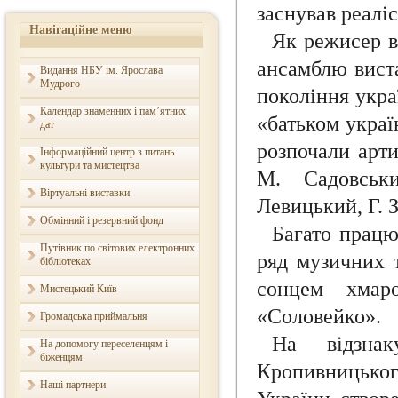
заснував реалі
Навігаційне меню
Як режисер в
ансамблю виста
Видання НБУ ім. Ярослава
Мудрого
покоління укра
Календар знаменних і пам’ятних
«батьком украї
дат
розпочали арти
Інформаційний центр з питань
культури та мистецтва
М. Садовськ
Віртуальні виставки
Левицький, Г. 
Обмінний і резервний фонд
Багато працю
Путівник по світових електронних
ряд музичних т
бібліотеках
сонцем хмар
Мистецький Київ
«Соловейко».
Громадська приймальня
На відзна
На допомогу переселенцям і
біженцям
Кропивницько
Наші партнери