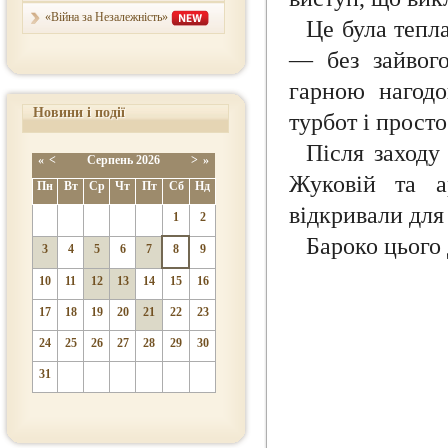
«Війна за Незалежність»
Це була тепл
— без зайвого
гарною нагодо
Новини і події
турбот і прост
Після заходу
«
<
Серпень
2026
>
»
Жуковій та а
Пн
Вт
Ср
Чт
Пт
Сб
Нд
відкривали для
1
2
Бароко цього 
3
4
5
6
7
8
9
10
11
12
13
14
15
16
17
18
19
20
21
22
23
24
25
26
27
28
29
30
31