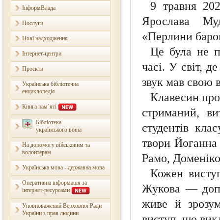
9 травня 202
ІнформВлада
Ярослава Му
Послуги
«Перлини баро
Нові надходження
Це була не 
Інтернет-центри
часі. У світ, 
Проєкти
звук мав свою 
Українська бібліотечна
енциклопедія
Клавесин про
Книга пам`яті
стриманий, в
Бібліотека
студентів кла
українського воїна
твори Йоганна
На допомогу військовим та
волонтерам
Рамо, Доменіко
Українська мова - державна мова
Кожен виступ
Оперативна інформація за
Жукова — допо
інтернет-ресурсами
живе й зрозум
Уповноважений Верховної Ради
України з прав людини
виступ, що вик