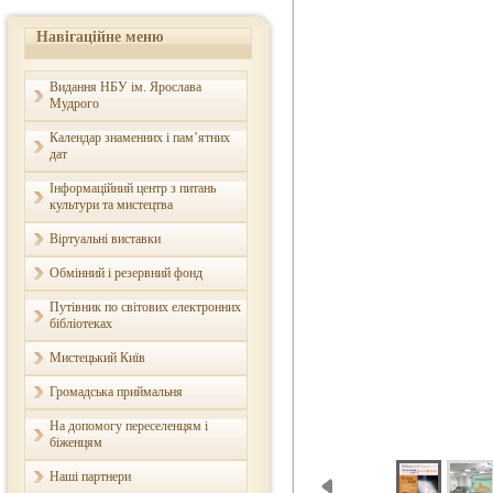
Навігаційне меню
Видання НБУ ім. Ярослава
Мудрого
Календар знаменних і пам’ятних
дат
Інформаційний центр з питань
культури та мистецтва
Віртуальні виставки
Обмінний і резервний фонд
Путівник по світових електронних
бібліотеках
Мистецький Київ
Громадська приймальня
На допомогу переселенцям і
біженцям
Наші партнери