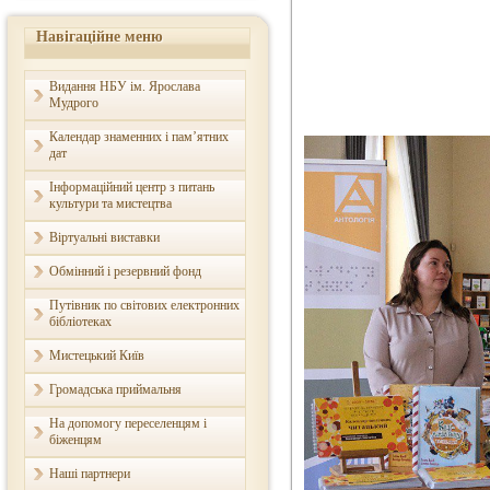
Навігаційне меню
Видання НБУ ім. Ярослава
Мудрого
Календар знаменних і пам’ятних
дат
Інформаційний центр з питань
культури та мистецтва
Віртуальні виставки
Обмінний і резервний фонд
Путівник по світових електронних
бібліотеках
Мистецький Київ
Громадська приймальня
На допомогу переселенцям і
біженцям
Наші партнери