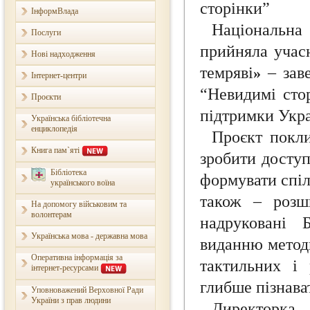
сторінки”
ІнформВлада
Національна 
Послуги
прийняла учас
Нові надходження
темряві
– заве
»
Інтернет-центри
“Невидимі сто
Проєкти
підтримки Укра
Українська бібліотечна
енциклопедія
Проєкт покл
Книга пам`яті
зробити доступ
Бібліотека
формувати спіл
українського воїна
також – розш
На допомогу військовим та
волонтерам
надруковані 
Українська мова - державна мова
виданню методи
Оперативна інформація за
тактильних і
інтернет-ресурсами
глибше пізнава
Уповноважений Верховної Ради
України з прав людини
Директорка