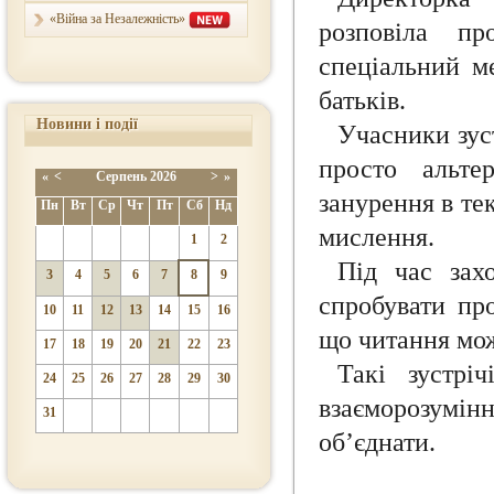
«Війна за Незалежність»
розповіла пр
спеціальний ме
батьків.
Новини і події
Учасники зус
просто альте
«
<
Серпень
2026
>
»
занурення в те
Пн
Вт
Ср
Чт
Пт
Сб
Нд
мислення.
1
2
Під час зах
3
4
5
6
7
8
9
спробувати про
10
11
12
13
14
15
16
що читання мож
17
18
19
20
21
22
23
Такі зустрі
24
25
26
27
28
29
30
взаєморозумінн
31
об’єднати.