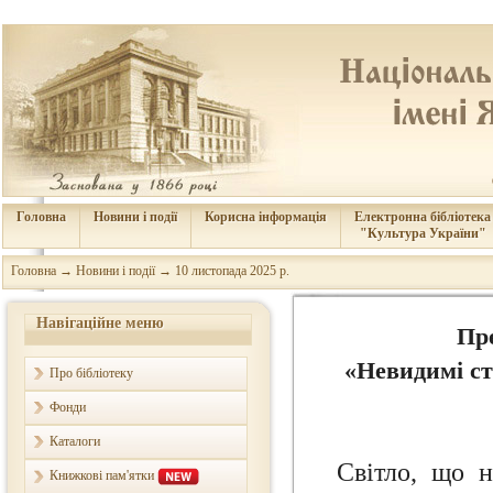
Головна
Новини і події
Корисна інформація
Електронна бібліотека
"Культура України"
Головна
→
Новини і події
→
10 листопада 2025 р.
Навігаційне меню
Пре
«Невидимі ст
Про бібліотеку
Фонди
Каталоги
Світло, що н
Книжкові пам'ятки