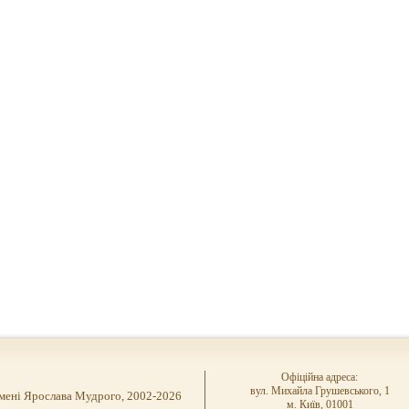
Офіційна адреса:
вул. Михайла Грушевського, 1
імені Ярослава Мудрого, 2002-2026
м. Київ, 01001