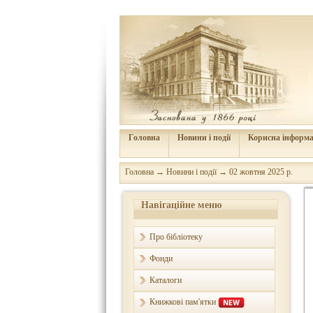
Головна
Новини і події
Корисна інформа
Головна
→
Новини і події
→
02 жовтня 2025 р.
Навігаційне меню
Про бібліотеку
Фонди
Каталоги
Книжкові пам'ятки