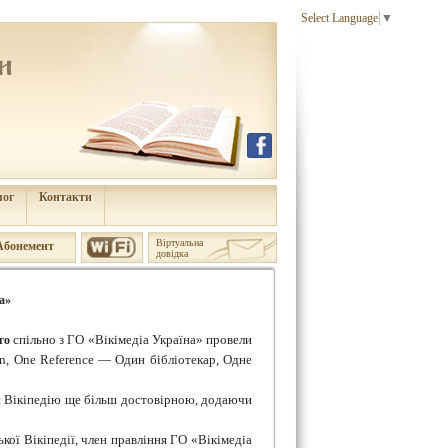
Select Language
▼
лог
Контакти
Віртуальна
Aбонемент
довідка
а»
спільно з ГО «Вікімедіа Україна» провели
го
an, One Reference — Один бібліотекар, Одне
ти Вікіпедію ще більш достовірною, додаючи
кої Вікіпедії, член правління ГО «Вікімедіа