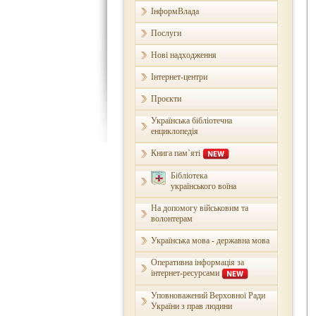
ІнформВлада
Послуги
Нові надходження
Інтернет-центри
Проєкти
Українська бібліотечна
енциклопедія
Книга пам`яті
Бібліотека
українського воїна
На допомогу військовим та
волонтерам
Українська мова - державна мова
Оперативна інформація за
інтернет-ресурсами
Уповноважений Верховної Ради
України з прав людини