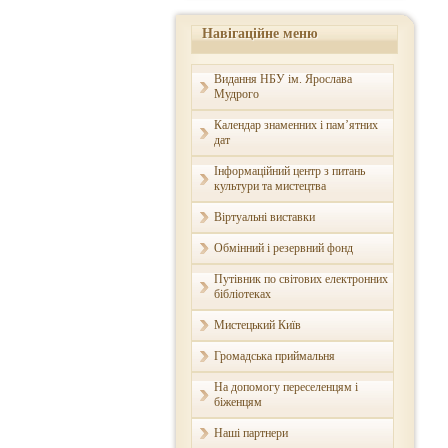
Навігаційне меню
Видання НБУ ім. Ярослава
Мудрого
Календар знаменних і пам’ятних
дат
Інформаційний центр з питань
культури та мистецтва
Віртуальні виставки
Обмінний і резервний фонд
Путівник по світових електронних
бібліотеках
Мистецький Київ
Громадська приймальня
На допомогу переселенцям і
біженцям
Наші партнери