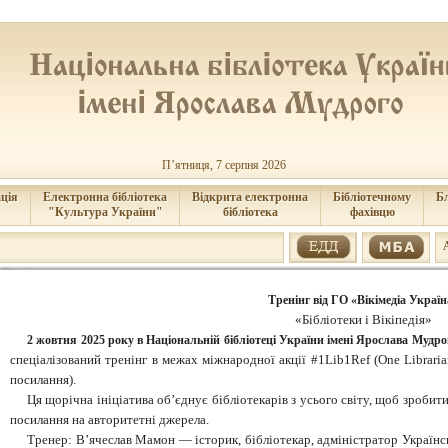
П’ятниця, 7 серпня 2026
ція
Електронна бібліотека
Відкрита електронна
Бібліотечному
Б
"Культура України"
бібліотека
фахівцю
Тренінг від ГО «Вікімедіа Україн
«Бібліотеки і Вікіпедія»
2 жовтня 2025 року в Національній бібліотеці України імені Ярослава Мудро
спеціалізований тренінг в межах міжнародної акції #1Lib1Ref (One Librari
посилання).
Ця щорічна ініціатива об’єднує бібліотекарів з усього світу, щоб зроби
посилання на авторитетні джерела.
Тренер: В’ячеслав Мамон — історик, бібліотекар, адміністратор Українсь