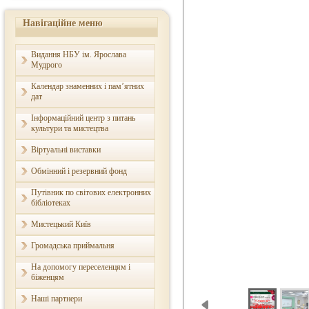
Навігаційне меню
Видання НБУ ім. Ярослава
Мудрого
Календар знаменних і пам’ятних
дат
Інформаційний центр з питань
культури та мистецтва
Віртуальні виставки
Обмінний і резервний фонд
Путівник по світових електронних
бібліотеках
Мистецький Київ
Громадська приймальня
На допомогу переселенцям і
біженцям
Наші партнери