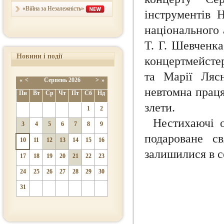
«Війна за Незалежність»
інструментів 
національного 
Т. Г. Шевченка
Новини і події
концертмейстер
та Марії Лясн
«
<
Серпень
2026
>
»
невтомна праця
Пн
Вт
Ср
Чт
Пт
Сб
Нд
злети.
1
2
Нестихаючі 
3
4
5
6
7
8
9
подароване с
10
11
12
13
14
15
16
залишилися в с
17
18
19
20
21
22
23
24
25
26
27
28
29
30
31