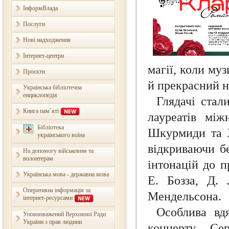
ІнформВлада
Послуги
Нові надходження
Інтернет-центри
магії, коли му
Проєкти
й прекрасний н
Українська бібліотечна
енциклопедія
Глядачі стал
Книга пам`яті
лауреатів між
Бібліотека
Шкурмиди та Х
українського воїна
відкриваючи б
На допомогу військовим та
волонтерам
інтонацій до п
Українська мова - державна мова
Е. Бозза, Д. 
Оперативна інформація за
Мендельсона.
інтернет-ресурсами
Особлива вд
Уповноважений Верховної Ради
України з прав людини
концерту Се