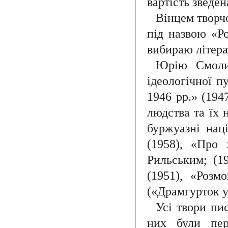
вартість зведе
Вінцем творч
під назвою «Ро
вибираю літера
Юрію Смолич
ідеологічної п
1946 рр.» (194
людства та їх 
буржуазні нац
(1958), «Про
Рильським; (1
(1951), «Розм
(«Драмгурток у
Усі твори пи
них були пер