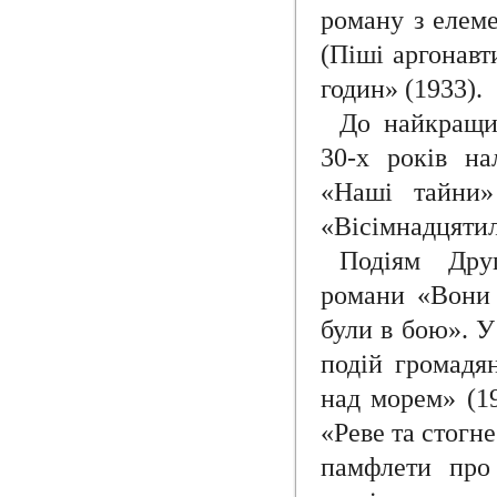
роману з елем
(Піші аргонавт
годин» (1933).
До найкращих
30-х років на
«Наші тайни» 
«Вісімнадцятил
Подіям Друг
романи «Вони 
були в бою». У
подій громадян
над морем» (19
«Реве та стогн
памфлети про