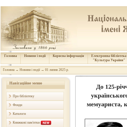
Головна
Новини і події
Корисна інформація
Електронна бібліотека
"Культура України"
Головна
→
Новини і події
→
01 липня 2025 р.
Навігаційне меню
До 125-річ
українськог
Про бібліотеку
мемуариста, к
Фонди
Каталоги
Книжкові пам'ятки