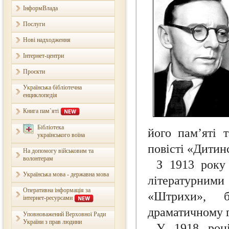
ІнформВлада
Послуги
Нові надходження
Інтернет-центри
Проєкти
Українська бібліотечна
енциклопедія
Книга пам`яті
Бібліотека
його пам’яті 
українського воїна
повісті «Дитин
На допомогу військовим та
волонтерам
З 1913 року
Українська мова - державна мова
літературни
Оперативна інформація за
«Штрихи», б
інтернет-ресурсами
драматичному г
Уповноважений Верховної Ради
України з прав людини
У 1918 році