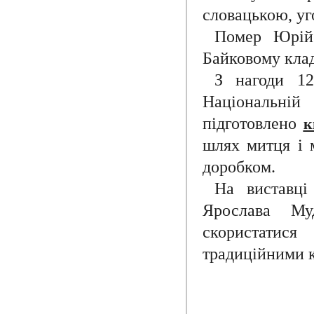
словацькою, у
Помер Юрій
Байковому кла
З нагоди 1
Національній
підготовлено
к
шлях митця і м
доробком.
На виставці
Ярослава Му
скористати
традиційними 