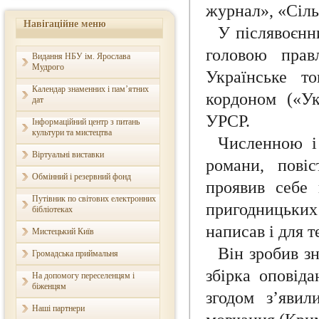
журнал», «Сіль
Навігаційне меню
У післявоєнн
головою прав
Видання НБУ ім. Ярослава
Мудрого
Українське то
Календар знаменних і пам’ятних
кордоном («Ук
дат
УРСР.
Інформаційний центр з питань
культури та мистецтва
Численною і
Віртуальні виставки
романи, повіс
Обмінний і резервний фонд
проявив себе 
Путівник по світових електронних
пригодницьки
бібліотеках
написав і для т
Мистецький Київ
Він зробив з
Громадська приймальня
збірка оповід
На допомогу переселенцям і
біженцям
згодом з’явил
Наші партнери