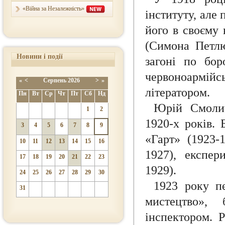
«Війна за Незалежність»
інституту, але
його в своєму
(Симона Петлю
Новини і події
загоні по бо
червоноармій
«
<
Серпень
2026
>
»
літератором.
Пн
Вт
Ср
Чт
Пт
Сб
Нд
Юрій Смолич
1
2
1920-х років.
3
4
5
6
7
8
9
«Гарт» (1923-
10
11
12
13
14
15
16
1927), експер
17
18
19
20
21
22
23
1929).
24
25
26
27
28
29
30
1923 року п
31
мистецтво»,
інспектором. 