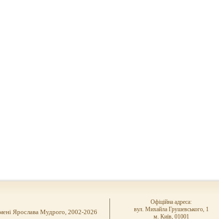
Офіційна адреса:
вул. Михайла Грушевського, 1
імені Ярослава Мудрого, 2002-2026
м. Київ, 01001