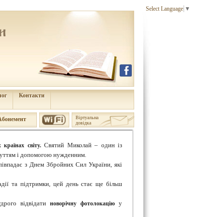
Select Language
▼
лог
Контакти
Віртуальна
Aбонемент
довідка
Святий Миколай – один із
 країнах світу.
чуттям і допомогою нужденним.
півпадає з Днем Збройних Сил України, які
адії та підтримки, цей день стає ще більш
удрого відвідати
у
новорічну фотолокацію