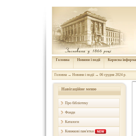
Головна
Новини і події
Корисна інформа
Головна
→
Новини і події
→
06 грудня 2024 р.
Навігаційне меню
Про бібліотеку
Фонди
Каталоги
Книжкові пам'ятки