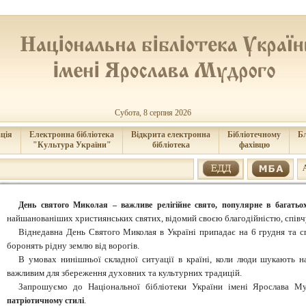
Субота, 8 серпня 2026
ція
Електронна бібліотека
Відкрита електронна
Бібліотечному
Б
"Культура України"
бібліотека
фахівцю
День святого Миколая – важливе релігійне свято, популярне в багатьох
найшанованіших християнських святих, відомий своєю благодійністю, спів
Віднедавна День Святого Миколая в Україні припадає на 6 грудня та с
боронять рідну землю від ворогів.
В умовах нинішньої складної ситуації в країні, коли люди шукають н
важливим для збереження духовних та культурних традицій.
Запрошуємо до Національної бібліотеки України імені Ярослава М
.
патріотичному стилі