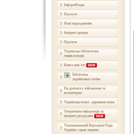
ІнформВлада
Послуги
Нові надходження
Інтернет-центри
Проєкти
Українська бібліотечна
енциклопедія
Книга пам`яті
Бібліотека
українського воїна
На допомогу військовим та
волонтерам
Українська мова - державна мова
Оперативна інформація за
інтернет-ресурсами
Уповноважений Верховної Ради
України з прав людини