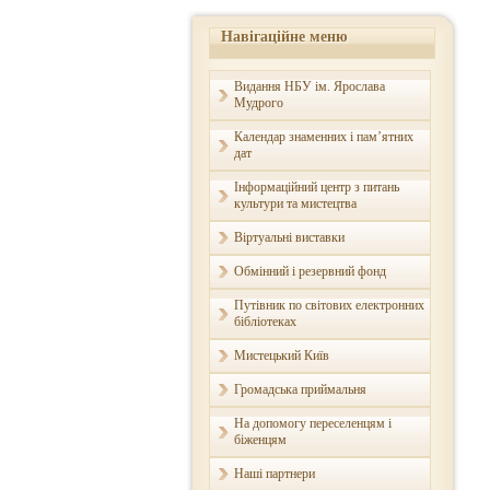
Навігаційне меню
Видання НБУ ім. Ярослава
Мудрого
Календар знаменних і пам’ятних
дат
Інформаційний центр з питань
культури та мистецтва
Віртуальні виставки
Обмінний і резервний фонд
Путівник по світових електронних
бібліотеках
Мистецький Київ
Громадська приймальня
На допомогу переселенцям і
біженцям
Наші партнери