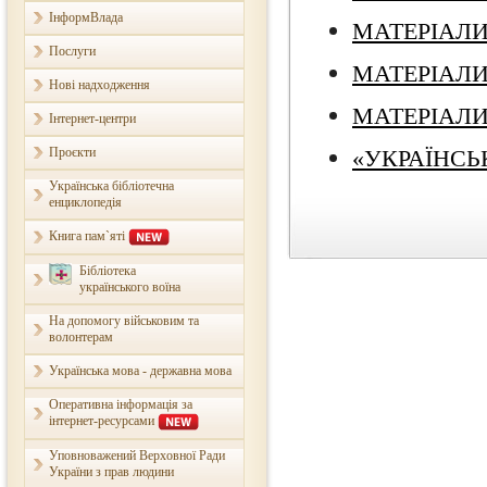
ІнформВлада
МАТЕРІАЛИ 
Послуги
МАТЕРІАЛИ 
Нові надходження
МАТЕРІАЛИ 
Інтернет-центри
Проєкти
«УКРАЇНСЬК
Українська бібліотечна
енциклопедія
Книга пам`яті
Бібліотека
українського воїна
На допомогу військовим та
волонтерам
Українська мова - державна мова
Оперативна інформація за
інтернет-ресурсами
Уповноважений Верховної Ради
України з прав людини