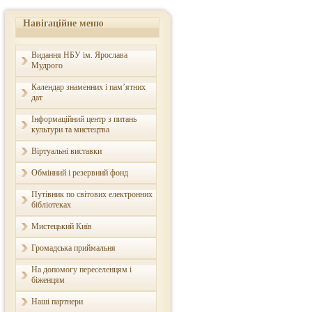
Навігаційне меню
Видання НБУ ім. Ярослава
Мудрого
Календар знаменних і пам’ятних
дат
Інформаційний центр з питань
культури та мистецтва
Віртуальні виставки
Обмінний і резервний фонд
Путівник по світових електронних
бібліотеках
Мистецький Київ
Громадська приймальня
На допомогу переселенцям і
біженцям
Наші партнери